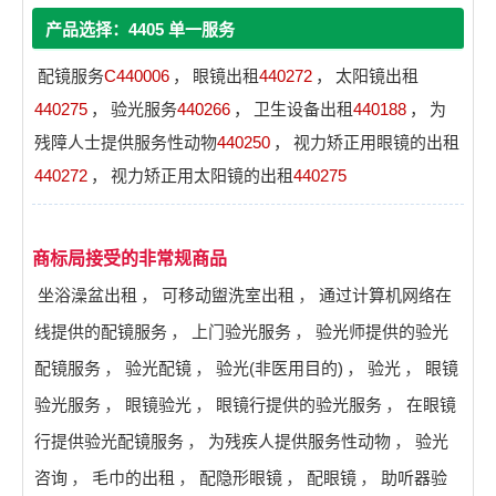
产品选择：4405 单一服务
配镜服务
C440006
，
眼镜出租
440272
，
太阳镜出租
440275
，
验光服务
440266
，
卫生设备出租
440188
，
为
残障人士提供服务性动物
440250
，
视力矫正用眼镜的出租
440272
，
视力矫正用太阳镜的出租
440275
商标局接受的非常规商品
坐浴澡盆出租
，
可移动盥洗室出租
，
通过计算机网络在
线提供的配镜服务
，
上门验光服务
，
验光师提供的验光
配镜服务
，
验光配镜
，
验光(非医用目的)
，
验光
，
眼镜
验光服务
，
眼镜验光
，
眼镜行提供的验光服务
，
在眼镜
行提供验光配镜服务
，
为残疾人提供服务性动物
，
验光
咨询
，
毛巾的出租
，
配隐形眼镜
，
配眼镜
，
助听器验