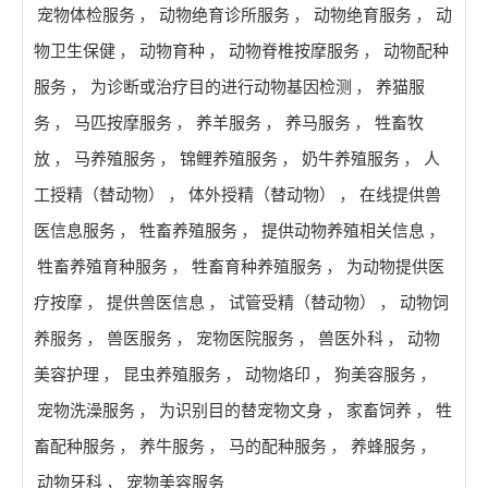
宠物体检服务
，
动物绝育诊所服务
，
动物绝育服务
，
动
物卫生保健
，
动物育种
，
动物脊椎按摩服务
，
动物配种
服务
，
为诊断或治疗目的进行动物基因检测
，
养猫服
务
，
马匹按摩服务
，
养羊服务
，
养马服务
，
牲畜牧
放
，
马养殖服务
，
锦鲤养殖服务
，
奶牛养殖服务
，
人
工授精（替动物）
，
体外授精（替动物）
，
在线提供兽
医信息服务
，
牲畜养殖服务
，
提供动物养殖相关信息
，
牲畜养殖育种服务
，
牲畜育种养殖服务
，
为动物提供医
疗按摩
，
提供兽医信息
，
试管受精（替动物）
，
动物饲
养服务
，
兽医服务
，
宠物医院服务
，
兽医外科
，
动物
美容护理
，
昆虫养殖服务
，
动物烙印
，
狗美容服务
，
宠物洗澡服务
，
为识别目的替宠物文身
，
家畜饲养
，
牲
畜配种服务
，
养牛服务
，
马的配种服务
，
养蜂服务
，
动物牙科
，
宠物美容服务