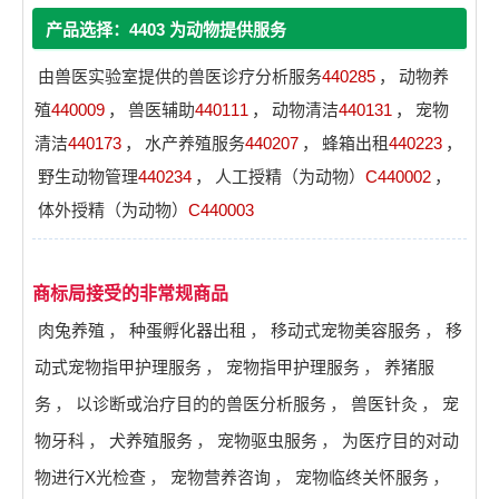
产品选择：4403 为动物提供服务
由兽医实验室提供的兽医诊疗分析服务
440285
，
动物养
殖
440009
，
兽医辅助
440111
，
动物清洁
440131
，
宠物
清洁
440173
，
水产养殖服务
440207
，
蜂箱出租
440223
，
野生动物管理
440234
，
人工授精（为动物）
C440002
，
体外授精（为动物）
C440003
商标局接受的非常规商品
肉兔养殖
，
种蛋孵化器出租
，
移动式宠物美容服务
，
移
动式宠物指甲护理服务
，
宠物指甲护理服务
，
养猪服
务
，
以诊断或治疗目的的兽医分析服务
，
兽医针灸
，
宠
物牙科
，
犬养殖服务
，
宠物驱虫服务
，
为医疗目的对动
物进行X光检查
，
宠物营养咨询
，
宠物临终关怀服务
，