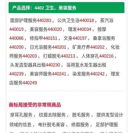
产品选择：4402 卫生、美容服务
面部护理服务
440283
，
公共卫生浴
440018
，
蒸汽浴
440019
，
美容服务
440020
，
理发
440034
，
按摩
440086
，
修指甲
440151
，
文身
440197
，
桑拿浴服务
440200
，
日光浴服务
440201
，
矿泉疗养
440202
，
化妆
师服务
440203
，
打蜡脱毛
440213
，
人体穿孔
440216
，
头发造型器具出租
440230
，
浴用氢水发生器出租
440239
，
美容师服务
440241
，
染发服务
440242
，
理发
店服务
440249
商标局接受的非常规商品
穿耳孔服务
，
纹眉去除服务
，
脱毛服务
，
提供发型设计
领域的信息
，
电针脱毛美容
，
修眉服务
，
足部护理服