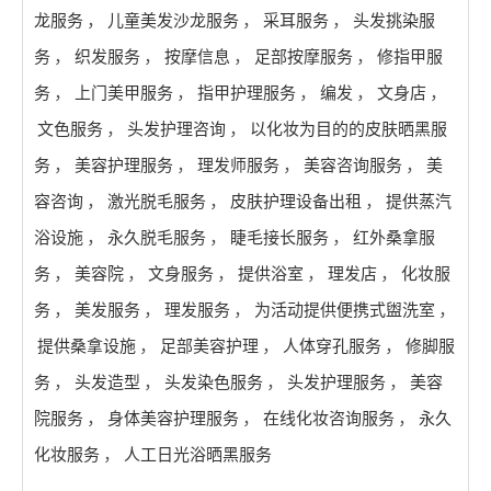
龙服务
，
儿童美发沙龙服务
，
采耳服务
，
头发挑染服
务
，
织发服务
，
按摩信息
，
足部按摩服务
，
修指甲服
务
，
上门美甲服务
，
指甲护理服务
，
编发
，
文身店
，
文色服务
，
头发护理咨询
，
以化妆为目的的皮肤晒黑服
务
，
美容护理服务
，
理发师服务
，
美容咨询服务
，
美
容咨询
，
激光脱毛服务
，
皮肤护理设备出租
，
提供蒸汽
浴设施
，
永久脱毛服务
，
睫毛接长服务
，
红外桑拿服
务
，
美容院
，
文身服务
，
提供浴室
，
理发店
，
化妆服
务
，
美发服务
，
理发服务
，
为活动提供便携式盥洗室
，
提供桑拿设施
，
足部美容护理
，
人体穿孔服务
，
修脚服
务
，
头发造型
，
头发染色服务
，
头发护理服务
，
美容
院服务
，
身体美容护理服务
，
在线化妆咨询服务
，
永久
化妆服务
，
人工日光浴晒黑服务