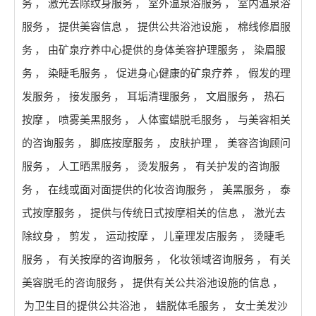
务
，
激光去除纹身服务
，
室外温泉浴服务
，
室内温泉浴
服务
，
提供美容信息
，
提供公共浴池设施
，
棉线修眉服
务
，
由矿泉疗养中心提供的身体美容护理服务
，
染眉服
务
，
染睫毛服务
，
促进身心健康的矿泉疗养
，
假发的理
发服务
，
接发服务
，
耳垢清理服务
，
文眉服务
，
热石
按摩
，
喷雾美黑服务
，
人体蜜蜡脱毛服务
，
与美容相关
的咨询服务
，
脚底按摩服务
，
皮肤护理
，
美容咨询顾问
服务
，
人工晒黑服务
，
烫发服务
，
有关护发的咨询服
务
，
在线或面对面提供的化妆咨询服务
，
美黑服务
，
泰
式按摩服务
，
提供与传统日式按摩相关的信息
，
激光去
除纹身
，
剪发
，
运动按摩
，
儿童理发店服务
，
烫睫毛
服务
，
有关按摩的咨询服务
，
化妆领域咨询服务
，
有关
美容脱毛的咨询服务
，
提供有关公共浴池设施的信息
，
为卫生目的提供公共浴池
，
蜡脱体毛服务
，
女士美发沙