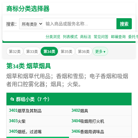
商标分类选择器
搜索：
搜索
分类浏览
列表模式
商标法
常见问答
邮编查询
委托
第32类
第33类
第34类
第35类
第36类
更多 ▾
第34类 烟草烟具
烟草和烟草代用品；香烟和雪茄；电子香烟和吸烟
者用口腔雾化器；烟具；火柴。
📂 群组小类（7 个）
3401
3402
烟草及其制品
烟具
3403
3404
火柴
吸烟用打火机
3405
3406
烟纸，过滤嘴
香烟用调味品