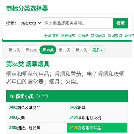
商标分类选择器
搜索：
搜索
分类浏览
列表模式
商标法
常见问答
邮编查询
委托
第32类
第33类
第34类
第35类
第36类
更多 ▾
第34类 烟草烟具
烟草和烟草代用品；香烟和雪茄；电子香烟和吸烟
者用口腔雾化器；烟具；火柴。
📂 群组小类（7 个）
3401
3402
烟草及其制品
烟具
3403
3404
火柴
吸烟用打火机
3405
3406
烟纸，过滤嘴
香烟用调味品