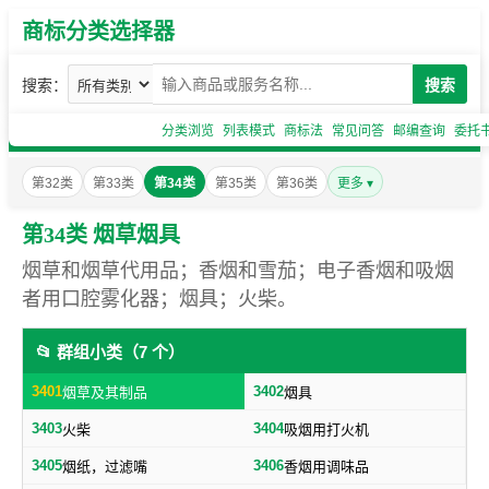
商标分类选择器
搜索：
搜索
分类浏览
列表模式
商标法
常见问答
邮编查询
委托
第32类
第33类
第34类
第35类
第36类
更多 ▾
第34类 烟草烟具
烟草和烟草代用品；香烟和雪茄；电子香烟和吸烟
者用口腔雾化器；烟具；火柴。
📂 群组小类（7 个）
3401
3402
烟草及其制品
烟具
3403
3404
火柴
吸烟用打火机
3405
3406
烟纸，过滤嘴
香烟用调味品