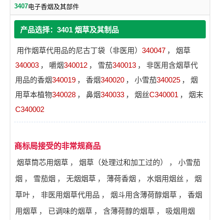
3407
电子香烟及其部件
产品选择：3401 烟草及其制品
用作烟草代用品的尼古丁袋（非医用）
340047
，
烟草
340003
，
嚼烟
340012
，
雪茄
340013
，
非医用含烟草代
用品的香烟
340019
，
香烟
340020
，
小雪茄
340025
，
烟
用草本植物
340028
，
鼻烟
340033
，
烟丝
C340001
，
烟末
C340002
商标局接受的非常规商品
烟草筒芯用烟草
，
烟草（处理过和加工过的）
，
小雪茄
烟
，
雪茄烟
，
无烟烟草
，
薄荷香烟
，
水烟用烟丝
，
烟
草叶
，
非医用烟草代用品
，
烟斗用含薄荷醇烟草
，
香烟
用烟草
，
已调味的烟草
，
含薄荷醇的烟草
，
吸烟用烟