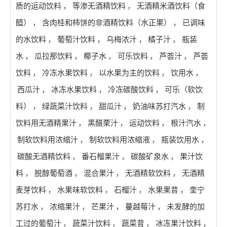
质的运动饮料
，
等渗无酒精饮料
，
无酒精米酒饮料（食
醯）
，
含肉桂和柿饼的非酒精饮料（水正果）
，
已调味
的水饮料
，
葡萄汁饮料
，
乌梅浓汁
，
橘子汁
，
瓶装
水
，
瓜拉那饮料
，
椰子水
，
可乐饮料
，
芦荟汁
，
芦荟
饮料
，
冷冻水果饮料
，
以水果为主的饮料
，
饮用水
，
西瓜汁
，
冰冻水果饮料
，
冷冻碳酸饮料
，
可乐（软饮
料）
，
绿蔬菜汁饮料
，
甜瓜汁
，
奶油味苏打汽水
，
制
饮料用无酒精果汁
，
黑醋栗汁
，
运动饮料
，
根汁汽水
，
制软饮料用浓缩汁
，
制软饮料用浓缩液
，
瓶装饮用水
，
碳酸无酒精饮料
，
番石榴果汁
，
碳酸矿泉水
，
果汁饮
料
，
脱醇葡萄酒
，
混合果汁
，
无酒精软饮料
，
无酒精
麦芽饮料
，
水果味软饮料
，
石榴汁
，
水果果昔
，
奎宁
苏打水
，
浓缩果汁
，
芒果汁
，
蔓越莓汁
，
未发酵的加
工过的葡萄汁
，
蔬菜汁饮料
，
蔬菜昔
，
冰冻果汁饮料
，