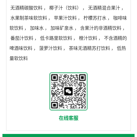
无酒精碳酸饮料
，
椰子汁（饮料）
，
无酒精混合果汁
，
水果制茶味软饮料
，
苹果汁饮料
，
柠檬苏打水
，
咖啡味
软饮料
，
加味水
，
加味矿泉水
，
含果汁的非酒精饮料
，
番茄汁饮料
，
低卡路里软饮料
，
橙汁饮料
，
不含酒精的
啤酒味饮料
，
菠萝汁饮料
，
茶味无酒精苏打饮料
，
低热
量软饮料
在线客服