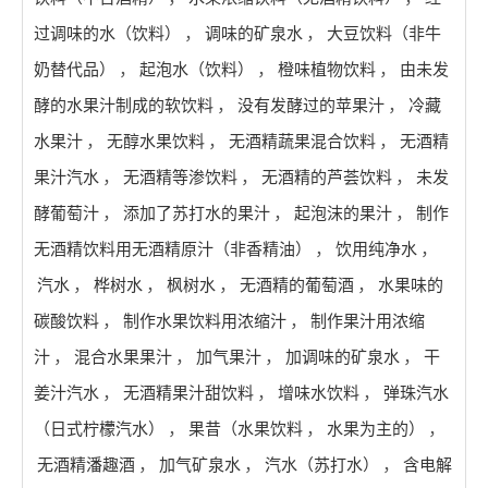
过调味的水（饮料）
，
调味的矿泉水
，
大豆饮料（非牛
奶替代品）
，
起泡水（饮料）
，
橙味植物饮料
，
由未发
酵的水果汁制成的软饮料
，
没有发酵过的苹果汁
，
冷藏
水果汁
，
无醇水果饮料
，
无酒精蔬果混合饮料
，
无酒精
果汁汽水
，
无酒精等渗饮料
，
无酒精的芦荟饮料
，
未发
酵葡萄汁
，
添加了苏打水的果汁
，
起泡沫的果汁
，
制作
无酒精饮料用无酒精原汁（非香精油）
，
饮用纯净水
，
汽水
，
桦树水
，
枫树水
，
无酒精的葡萄酒
，
水果味的
碳酸饮料
，
制作水果饮料用浓缩汁
，
制作果汁用浓缩
汁
，
混合水果果汁
，
加气果汁
，
加调味的矿泉水
，
干
姜汁汽水
，
无酒精果汁甜饮料
，
增味水饮料
，
弹珠汽水
（日式柠檬汽水）
，
果昔（水果饮料
，
水果为主的）
，
无酒精潘趣酒
，
加气矿泉水
，
汽水（苏打水）
，
含电解