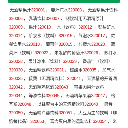
无酒精果汁
320001
，
姜汁汽水
320003
，
无酒精果汁饮料
320006
，
乳清饮料
320007
，
制饮料用无酒精原汁
320009
，
果汁
320010
，
水（饮料）
320012
，
锂盐矿水
320014
，
矿泉水（饮料）
320015
，
气泡水
320017
，
佐
餐饮用水
320018
，
葡萄汁
320019
，
柠檬水
320020
，
蔬
菜汁（饮料）
320022
，
未发酵的葡萄汁
320026
，
苏打水
320028
，
果汁冰水（饮料）
320029
，
番茄汁（饮料）
320030
，
无酒精饮料
320031
，
碳酸水
320035
，
加气水
320035
，
菝葜（无酒精饮料）
320041
，
无酒精的开胃酒
320042
，
无酒精鸡尾酒
320043
，
带果肉果汁饮料
320044
，
等渗饮料
320045
，
无酒精苹果酒
320047
，
格
瓦斯
320048
，
以蜂蜜为主的无酒精饮料
320049
，
果昔
320050
，
无酒精芦荟饮料
320051
，
大豆为主的饮料（非
奶替代品）
320053
，
富含蛋白质的运动饮料
320054
，
米