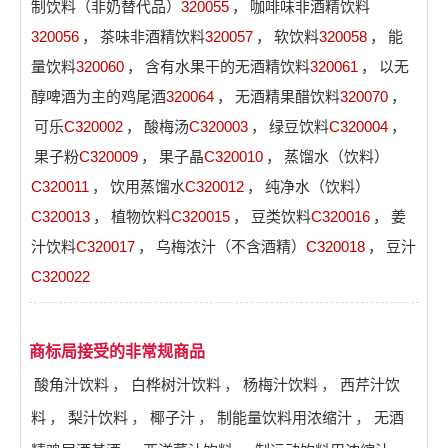
制饮料（非奶替代品）
320055
，
咖啡味非酒精饮料
320056
，
茶味非酒精饮料
320057
，
软饮料
320058
，
能
量饮料
320060
，
含有水果干的无酒精饮料
320061
，
以无
醇啤酒为主的鸡尾酒
320064
，
无酒精果醋饮料
320070
，
可乐
C320002
，
酸梅汤
C320003
，
绿豆饮料
C320004
，
果子粉
C320009
，
果子晶
C320010
，
蒸馏水（饮料）
C320011
，
饮用蒸馏水
C320012
，
纯净水（饮料）
C320013
，
植物饮料
C320015
，
豆类饮料
C320016
，
姜
汁饮料
C320017
，
乌梅浓汁（不含酒精）
C320018
，
豆汁
C320022
商标局接受的非常规商品
酸角汁饮料
，
白桦树汁饮料
，
杨梅汁饮料
，
西芹汁饮
料
，
梨汁饮料
，
椰子汁
，
制能量饮料用浓缩汁
，
无酒