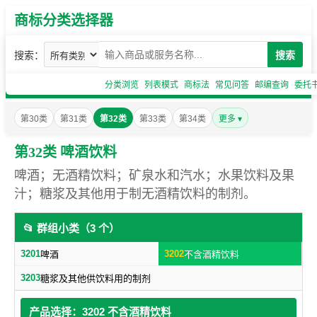
商标分类选择器
搜索：
搜索
分类浏览
列表模式
商标法
常见问答
邮编查询
委托
第30类
第31类
第32类
第33类
第34类
更多 ▾
第32类 啤酒饮料
啤酒；无酒精饮料；矿泉水和汽水；水果饮料及果
汁；糖浆及其他用于制无酒精饮料的制剂。
📂 群组小类（3 个）
3201
3202
啤酒
不含酒精饮料
3203
糖浆及其他供饮料用的制剂
产品选择：3202 不含酒精饮料