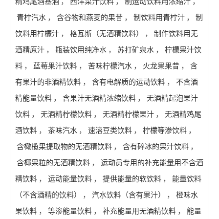
精鸡尾酒基酒
，
西洋菜汁饮料
，
制运动饮料用浓缩汁
，
青柠汽水
，
含谷物和燕麦的果昔
，
制饮料用青柠汁
，
制
饮料用柠檬汁
，
格瓦斯（无酒精饮料）
，
制作饮料用无
酒精原汁
，
瓶装饮用纯净水
，
苏打矿泉水
，
柠檬果汁饮
料
，
蓝莓果汁饮料
，
苦味柠檬汽水
，
火龙果果昔
，
含
有果汁的非酒精饮料
，
含有电解质的运动饮料
，
不含酒
精能量饮料
，
含果汁无酒精浓缩饮料
，
无酒精起泡果汁
饮料
，
无酒精柠檬饮料
，
无酒精柠檬果汁
，
无酒精鸡尾
酒饮料
，
茶味汽水
，
速溶豆类饮料
，
柠檬等渗饮料
，
含橄榄果提取物的无酒精饮料
，
含有碎冰的果汁饮料
，
含椰果粒的无酒精饮料
，
运动员专用的补充能量用不含酒
精饮料
，
运动能量饮料
，
提供能量的软饮料
，
能量饮料
（不含酒精的饮料）
，
汽水饮料（含有果汁）
，
橙味水
果饮料
，
等渗能量饮料
，
补充能量用无酒精饮料
，
能量