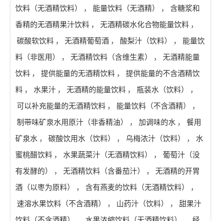
饮料（无酒精饮料）
，
能量饮料（无酒精）
，
含糖浆和
香精的无酒精果汁饮料
，
无酒精碳水化合物能量饮料
，
碳酸软饮料
，
无酒精葡萄酒
，
酸梨汁（饮料）
，
能量饮
料（非医用）
，
无酒精饮料（含维生素）
，
无酒精能量
饮料
，
提供能量的无酒精饮料
，
提供能量的不含酒精饮
料
，
水果汁
，
无酒精的能量饮料
，
瓶装水（饮料）
，
可以补充能量的无酒精饮料
，
能量饮料（不含酒精）
，
制带味矿泉水用原汁（非香精油）
，
加调味的水
，
餐用
矿泉水
，
碳酸饮用水（饮料）
，
乌梅浓汁（饮料）
，
水
蜜桃醋饮料
，
水果蔬菜汁（无酒精饮料）
，
葡萄汁（没
有发酵的）
，
无酒精饮料（含番茄汁）
，
无酒精的开胃
酒（以枣为原料）
，
含有燕麦的饮料（无酒精饮料）
，
速溶水果饮料（不含酒精）
，
山药汁（饮料）
，
甜果汁
饮料（不含酒精）
，
水果浓缩饮料（无酒精饮料）
，
经