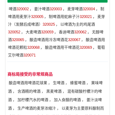
啤酒
320002
，
姜汁啤酒
320003
，
麦芽啤酒
320004
，
制
啤酒用麦芽汁
320005
，
制啤酒用蛇麻子汁
320021
，
麦芽
汁（发酵后成啤酒）
320025
，
以啤酒为主的鸡尾酒
320052
，
大麦啤酒
320059
，
香迪啤酒
320062
，
无醇啤
酒
320065
，
酿造啤酒用冷冻啤酒花
320067
，
酿造啤酒用
啤酒花颗粒
320068
，
酿造啤酒用干啤酒花
320069
，
葡萄
艾尔啤酒
320071
商标局接受的非常规商品
酿造啤酒用啤酒花球果
，
生啤酒
，
蜂蜜啤酒
，
果味啤
酒
，
含酒精的啤酒
，
黑麦啤酒
，
混有碳酸柠檬汁的啤
酒
，
加柠檬汽水的啤酒
，
加入食醋的啤酒
，
姜汁淡啤
酒
，
生产啤酒的麦芽浓缩汁
，
以麦芽为主要原料酿制而