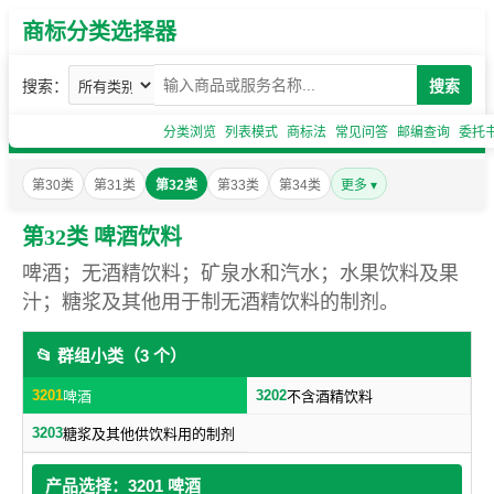
商标分类选择器
搜索：
搜索
分类浏览
列表模式
商标法
常见问答
邮编查询
委托
第30类
第31类
第32类
第33类
第34类
更多 ▾
第32类 啤酒饮料
啤酒；无酒精饮料；矿泉水和汽水；水果饮料及果
汁；糖浆及其他用于制无酒精饮料的制剂。
📂 群组小类（3 个）
3201
3202
啤酒
不含酒精饮料
3203
糖浆及其他供饮料用的制剂
产品选择：3201 啤酒