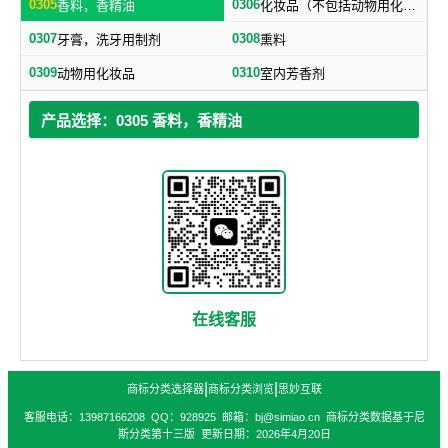
0305
0306
香料，香精油
化妆品（不包括动物用化妆品）
0307
0308
牙膏，洗牙用制剂
熏料
0309
0310
动物用化妆品
室内芳香剂
产品选择：0305 香料，香精油
在线客服
|
|
商标分类选择器
商标分类浏览
思妙互联
客服电话：13987166208 QQ：928925 邮箱：bj@simiao.cn 商标分类数据基于尼
斯分类第十三版 更新日期：2026年4月20日