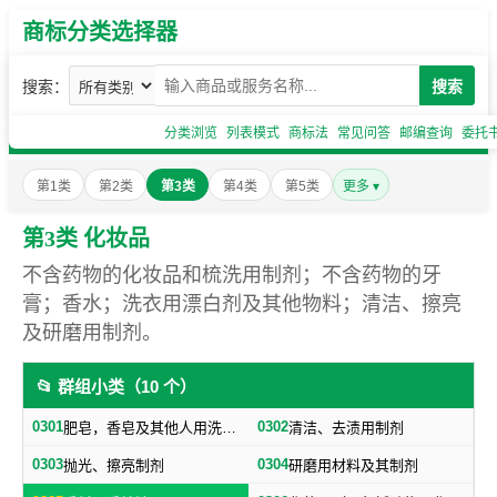
商标分类选择器
搜索：
搜索
分类浏览
列表模式
商标法
常见问答
邮编查询
委托
第1类
第2类
第3类
第4类
第5类
更多 ▾
第3类 化妆品
不含药物的化妆品和梳洗用制剂；不含药物的牙
膏；香水；洗衣用漂白剂及其他物料；清洁、擦亮
及研磨用制剂。
📂 群组小类（10 个）
0301
0302
肥皂，香皂及其他人用洗洁物品，洗衣用漂白剂及其他物料
清洁、去渍用制剂
0303
0304
抛光、擦亮制剂
研磨用材料及其制剂