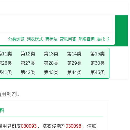
分类浏览
列表模式
商标法
常见问答
邮编查询
委托书
第11类
第12类
第13类
第14类
第15类
第26类
第27类
第28类
第29类
第30类
第41类
第42类
第43类
第44类
第45类
磨用制剂。
料
涤用皂树皮
030093
，
洗衣浸泡剂
030098
，
洁肤