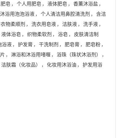
用肥皂
，
个人用肥皂
，
液体肥皂
，
香薰沐浴盐
，
沐浴用泡泡浴液
，
个人清洁用鼻腔清洗剂
，
含洁
用衣物柔顺剂
，
洗衣用皂液
，
洁肤液
，
洗手液
，
，
液体浴皂
，
织物柔软剂
，
浴皂
，
皮肤清洁制
泡浴液
，
护发膏
，
干洗制剂
，
肥皂膏
，
肥皂粉
，
片
，
淋浴和沐浴用啫喱
，
浴珠（珠状沐浴剂）
，
，
洁肤霜（化妆品）
，
化妆用沐浴油
，
护发用浴