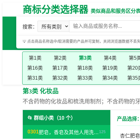
商标分类选择器
类似商品和服务区分表（基
搜索：
💡 点击商品名称选中/取消需要的产品并可复制，关闭浏览器数据不丢
第1类
第2类
第3类
第4类
第5
第16类
第17类
第18类
第19类
第20
第31类
第32类
第33类
第34类
第35
第3类 化妆品
不含药物的化妆品和梳洗用制剂；不含药物的
📂 群组小类（10 个）
产品选择
0301
肥皂，香皂及其他人用洗洁物品，洗衣用漂白剂及其他物料
125
杏仁肥皂