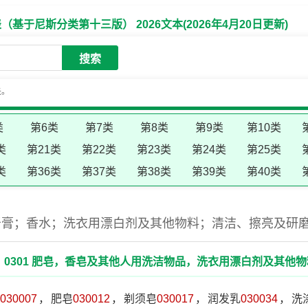
于尼斯分类第十三版） 2026文本(2026年4月20日更新)
搜索
失。
类
第6类
第7类
第8类
第9类
第10类
类
第21类
第22类
第23类
第24类
第25类
类
第36类
第37类
第38类
第39类
第40类
牙膏；香水；洗衣用漂白剂及其他物料；清洁、擦亮及研
：0301 肥皂，香皂及其他人用洗洁物品，洗衣用漂白剂及其他物
030007
，
肥皂
030012
，
剃须皂
030017
，
润发乳
030034
，
洗