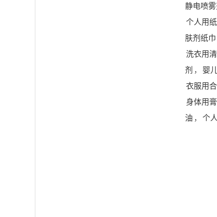
静电喷雾
个人用纸
肤剂纸巾
洗衣用清
剂
，
婴
衣服用合
身体用膏
油
，
个