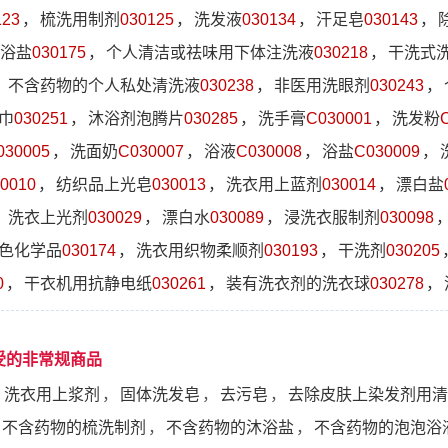
123
，
梳洗用制剂
030125
，
洗发液
030134
，
汗足皂
030143
，
浴盐
030175
，
个人清洁或祛味用下体注洗液
030218
，
干洗式
，
不含药物的个人私处清洗液
030238
，
非医用洗眼剂
030243
，
巾
030251
，
沐浴剂泡腾片
030285
，
洗手膏
C030001
，
洗发粉
030005
，
洗面奶
C030007
，
浴液
C030008
，
浴盐
C030009
，
0010
，
纺织品上光皂
030013
，
洗衣用上蓝剂
030014
，
漂白盐
，
洗衣上光剂
030029
，
漂白水
030089
，
浸洗衣服制剂
030098
色化学品
030174
，
洗衣用织物柔顺剂
030193
，
干洗剂
030205
0
，
干衣机用抗静电纸
030261
，
装有洗衣剂的洗衣球
030278
，
受的非常规商品
，
洗衣用上浆剂
，
固体洗发皂
，
去污皂
，
去除皮肤上染发剂用清
不含药物的梳洗制剂
，
不含药物的沐浴盐
，
不含药物的泡泡浴