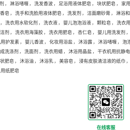
剂
，
淋浴啫喱
，
洗发香波
，
足浴用液体肥皂
，
块状肥皂
，
家
香皂
，
洗手和洗脸用液体肥皂
，
洗发剂
，
洁面磨砂膏
，
淋浴和
，
洗衣用水软化剂
，
洗衣液
，
婴儿泡泡浴液
，
颗粒皂
，
洗衣
洁剂
，
洗衣用海藻胶
，
洗衣用肥皂
，
杏仁皂
，
婴儿用洗发剂
儿用护发素
，
婴儿香波
，
化妆用浴盐
，
沐浴露
，
沐浴啫喱
，
泡
成洗涤剂
，
洗面剂
，
洗衣用蜡
，
沐浴用晶盐
，
干衣机用抗静电
状肥皂
，
沐浴油
，
沐浴乳
，
美容皂
，
浸有皮肤清洁液的纸巾
人用纸肥皂
在线客服