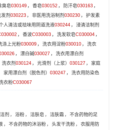
除臭皂
030149
，
香皂
030152
，
防汗皂
030163
，
洗发剂
030223
，
非医用洗浴制剂
030230
，
护发素
个人清洁或祛味用阴道洗液
030244
，
浸清洁制剂
C030002
，
香波
C030003
，
洗发软皂
C030004
，
洗涤上光粉
030009
，
洗衣用淀粉
030010
，
洗衣
030026
，
漂白碱
030027
，
洗衣用漂白剂
，
洗衣剂
030124
，
光滑剂（上浆）
030127
，
家庭
，
家用漂白剂（脱色剂）
030247
，
洗衣用防染色
洗衣粉
C030067
洁剂
，
浴粉
，
洁肤皂
，
洁肤霜
，
不含药物的足
液
，
不含药物的沐浴粉
，
头发干洗粉​
，
衣服用防