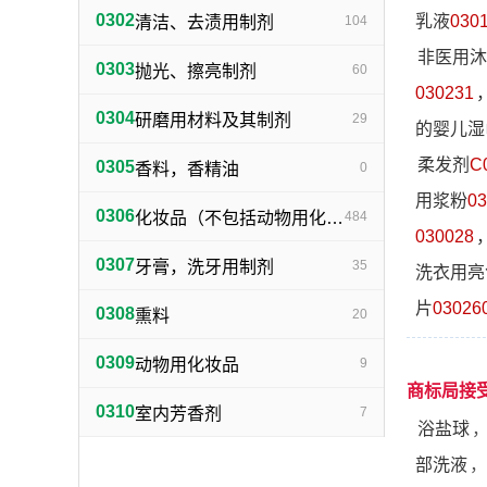
0302
乳液
030
清洁、去渍用制剂
104
非医用沐
0303
抛光、擦亮制剂
60
030231
0304
研磨用材料及其制剂
29
的婴儿湿
柔发剂
C
0305
香料，香精油
0
用浆粉
03
0306
化妆品（不包括动物用化妆品）
484
030028
0307
牙膏，洗牙用制剂
35
洗衣用亮
片
03026
0308
熏料
20
0309
动物用化妆品
9
商标局接
0310
室内芳香剂
7
浴盐球
部洗液
，