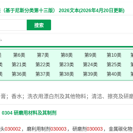
于尼斯分类第十三版） 2026文本(2026年4月20日更新)
搜索
失。
类
第6类
第7类
第8类
第9类
第10类
类
第21类
第22类
第23类
第24类
第25类
类
第36类
第37类
第38类
第39类
第40类
牙膏；香水；洗衣用漂白剂及其他物料；清洁、擦亮及研
0304 研磨用材料及其制剂
头
030002
，
磨利用制剂
030003
，
研磨剂
030003
，
金属碳化物