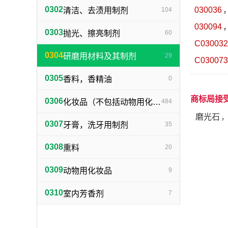
0302
030036
清洁、去渍用制剂
104
030094
0303
抛光、擦亮制剂
60
C030032
0304
研磨用材料及其制剂
29
C030073
0305
香料，香精油
0
商标局接
0306
化妆品（不包括动物用化妆品）
484
磨光石
0307
牙膏，洗牙用制剂
35
0308
熏料
20
0309
动物用化妆品
9
0310
室内芳香剂
7