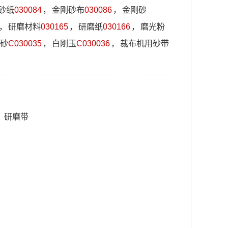
砂纸
030084
，
金刚砂布
030086
，
金刚砂
，
研磨材料
030165
，
研磨纸
030166
，
磨光粉
砂
C030035
，
白刚玉
C030036
，
裁布机用砂带
，
研磨带