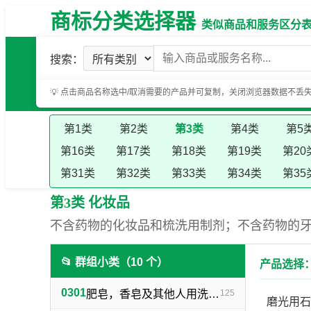
商标分类选择器
类似商品和服务区分表（基
搜索：
💡 点击商品名称选中/取消需要的产品并可复制，关闭浏览器数据不丢
第1类
第2类
第3类
第4类
第5
第16类
第17类
第18类
第19类
第20
第31类
第32类
第33类
第34类
第35
第3类 化妆品
不含药物的化妆品和梳洗用制剂；不含药物的
📂 群组小类（10 个）
产品选择：
0301
肥皂，香皂及其他人用洗洁物品，洗衣用漂白剂及其他物料
125
磨光用石