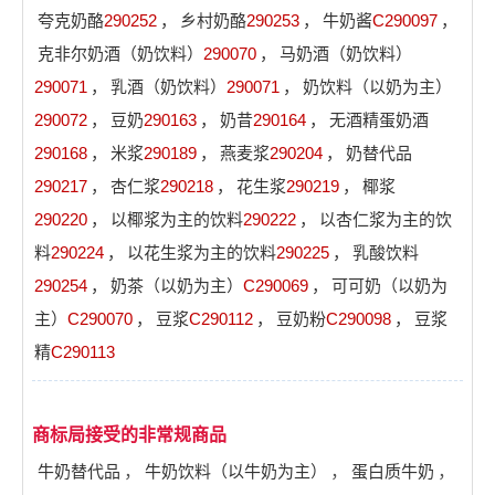
夸克奶酪
290252
，
乡村奶酪
290253
，
牛奶酱
C290097
，
克非尔奶酒（奶饮料）
290070
，
马奶酒（奶饮料）
290071
，
乳酒（奶饮料）
290071
，
奶饮料（以奶为主）
290072
，
豆奶
290163
，
奶昔
290164
，
无酒精蛋奶酒
290168
，
米浆
290189
，
燕麦浆
290204
，
奶替代品
290217
，
杏仁浆
290218
，
花生浆
290219
，
椰浆
290220
，
以椰浆为主的饮料
290222
，
以杏仁浆为主的饮
料
290224
，
以花生浆为主的饮料
290225
，
乳酸饮料
290254
，
奶茶（以奶为主）
C290069
，
可可奶（以奶为
主）
C290070
，
豆浆
C290112
，
豆奶粉
C290098
，
豆浆
精
C290113
商标局接受的非常规商品
牛奶替代品
，
牛奶饮料（以牛奶为主）
，
蛋白质牛奶
，