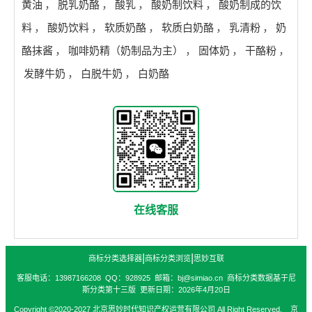
黄油
，
脱乳奶酪
，
酸乳
，
酸奶制饮料
，
酸奶制成的饮
料
，
酸奶饮料
，
软质奶酪
，
软质白奶酪
，
乳清粉
，
奶
酪抹酱
，
咖啡奶精（奶制品为主）
，
固体奶
，
干酪粉
，
发酵牛奶
，
白脱牛奶
，
白奶酪
在线客服
|
|
商标分类选择器
商标分类浏览
思妙互联
客服电话：13987166208 QQ：928925 邮箱：bj@simiao.cn 商标分类数据基于尼
斯分类第十三版 更新日期：2026年4月20日
Copyright ©2020-2027 北京思妙时代知识产权运营有限公司 All Right Reserved. 京