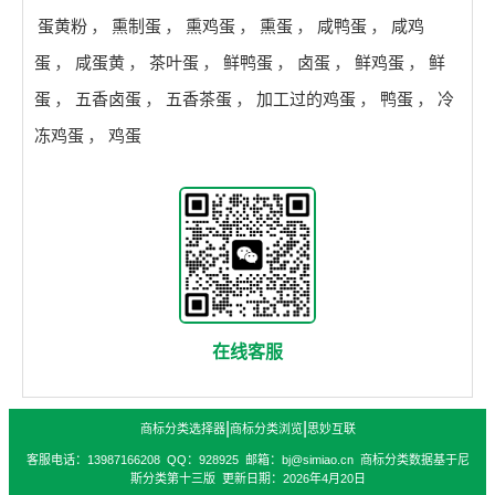
蛋黄粉
，
熏制蛋
，
熏鸡蛋
，
熏蛋
，
咸鸭蛋
，
咸鸡
蛋
，
咸蛋黄
，
茶叶蛋
，
鲜鸭蛋
，
卤蛋
，
鲜鸡蛋
，
鲜
蛋
，
五香卤蛋
，
五香茶蛋
，
加工过的鸡蛋
，
鸭蛋
，
冷
冻鸡蛋
，
鸡蛋
在线客服
|
|
商标分类选择器
商标分类浏览
思妙互联
客服电话：13987166208 QQ：928925 邮箱：bj@simiao.cn 商标分类数据基于尼
斯分类第十三版 更新日期：2026年4月20日