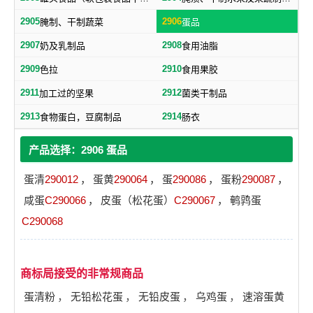
2905
2906
腌制、干制蔬菜
蛋品
2907
2908
奶及乳制品
食用油脂
2909
2910
色拉
食用果胶
2911
2912
加工过的坚果
菌类干制品
2913
2914
食物蛋白，豆腐制品
肠衣
产品选择：2906 蛋品
蛋清
290012
，
蛋黄
290064
，
蛋
290086
，
蛋粉
290087
，
咸蛋
C290066
，
皮蛋（松花蛋）
C290067
，
鹌鹑蛋
C290068
商标局接受的非常规商品
蛋清粉
，
无铅松花蛋
，
无铅皮蛋
，
乌鸡蛋
，
速溶蛋黄