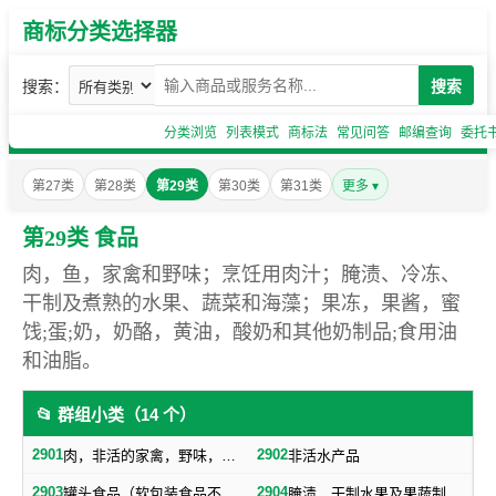
商标分类选择器
搜索：
搜索
分类浏览
列表模式
商标法
常见问答
邮编查询
委托
第27类
第28类
第29类
第30类
第31类
更多 ▾
第29类 食品
肉，鱼，家禽和野味；烹饪用肉汁；腌渍、冷冻、
干制及煮熟的水果、蔬菜和海藻；果冻，果酱，蜜
饯;蛋;奶，奶酪，黄油，酸奶和其他奶制品;食用油
和油脂。
📂 群组小类（14 个）
2901
2902
肉，非活的家禽，野味，肉汁
非活水产品
2903
2904
罐头食品（软包装食品不包括在内，随原料制成品归类）
腌渍、干制水果及果蔬制零食小吃