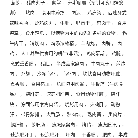
卤鹅
，
猪肉丸子
，
鹅掌
，
彝斯咖魔（预制可食用蚂蚁
卵）
，
烤肉
，
食用牛蹄筋
，
肉泥
，
鸡高汤
，
西班牙式
辣味香肠
，
炸鸡肉丸
，
牛肚
，
鸭肉干
，
鸡肉干
，
食用
鸭掌
，
食用鸡爪
，
以猎物为主的预先准备好的食物
，
牦
牛肉干
，
冷切肉
，
鸡汤浓缩精
，
羊肉丸
，
卤鸭
，
卤
鸡
，
人工养殖供食用的蜗牛(非活)
，
鸡肉慕斯
，
鸡腿
，
意式熏香肠
，
猪肚
，
半成品家禽肉
，
牛肉丸子
，
煎炸
肉
，
鸡翅
，
冷冻乌鸡
，
乌鸡肉
，
块状食用动物肝脏
，
煮香肠
，
食用猪血
，
涂面包用肉酱
，
牛板筋（牛肉食
品）
，
鹅肝冻
，
速冻肥肝串
，
食用动物肝脏
，
鹅肝
块
，
涂面包用家禽肉酱
，
烧烤用肉
，
火鸡肝
，
动物
肝
，
带骨猪排
，
大香肠
，
熟肉块
，
熟肉酱
，
熏肉片
，
鹅肝糊
，
鹅肝肠
，
速冻家禽肉
，
烤鸭
，
速冻肥肝片
，
速冻肥肝丁
，
速冻肥肝
，
肝糊
，
干香肠
，
肥肉
，
半成