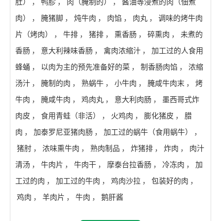
肚）
，
鸭胗
，
肉（腌制的）
，
酱油等浸煮的肉（佃煮
肉）
，
腌猪脚
，
炖牛肉
，
肉馅
，
肉丸
，
调味的烤牛肉
片（烤肉）
，
牛排
，
猪排
，
熏香肠
，
碎熏肉
，
未煮的
香肠
，
意大利辣味香肠
，
禽肉浓缩汁
，
加工过的人食用
蜂蛹
，
以肉为主的预先准备好的菜
，
制香肠肉馅
，
浓缩
汤汁
，
腌制的肉
，
熟蜗牛
，
小牛肉
，
腌咸牛肉末
，
烤
牛肉
，
腌咸牛肉
，
鸡肉丸
，
意大利肉肠
，
墨西哥式炸
肉皮
，
食用青蛙（非活）
，
火鸡肉
，
膨化猪皮
，
腊
肉
，
加泰罗尼亚猪肉肠
，
加工过的蜗牛（食用蜗牛）
，
猪肘
，
浓味熏牛肉
，
熟肉制品
，
炸猪排
，
炸肉
，
肉汁
清汤
，
牛肉片
，
牛肉干
，
摩泰台拉香肠
，
冷冻肉
，
加
工过的肉
，
加工过的牛肉
，
鸡肉沙拉
，
包装好的肉
，
鸡肉
，
羊肉片
，
牛肉
，
鹅肝酱