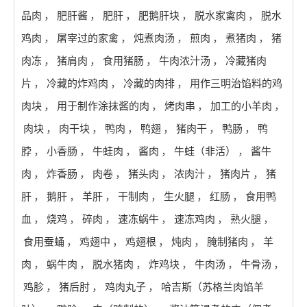
品肉
，
肥肝酱
，
肥肝
，
肥鹅肝块
，
脱水家禽肉
，
脱水
鸡肉
，
屠宰过的家禽
，
炖煮肉汤
，
煎肉
，
煮猪肉
，
猪
肉冻
，
猪肩肉
，
食用猪肠
，
牛肉浓汁汤
，
冷藏猪肉
片
，
冷藏的炸鸡肉
，
冷藏的肉排
，
用作三明治馅料的鸡
肉块
，
用于制作涂抹酱的肉
，
烤肉串
，
加工的小羊肉
，
肉块
，
肉干块
，
鸭肉
，
鸭翅
，
猪肉干
，
鸭肠
，
鸭
脖
，
小香肠
，
牛蛙肉
，
酱肉
，
牛蛙（非活）
，
酱牛
肉
，
炸香肠
，
肉卷
，
猪头肉
，
浓肉汁
，
猪肉片
，
猪
肝
，
鹅肝
，
羊肝
，
干制肉
，
生火腿
，
红肠
，
食用鸭
血
，
烧鸡
，
碎肉
，
速冻蜗牛
，
速冻鸡肉
，
熟火腿
，
食用蚕蛹
，
鸡翅中
，
鸡翅根
，
炖肉
，
腌制猪肉
，
羊
肉
，
蜗牛肉
，
脱水猪肉
，
炸鸡块
，
牛肉汤
，
牛骨汤
，
鸡胗
，
猪后肘
，
鸡肉丸子
，
哈吉斯（苏格兰肉馅羊