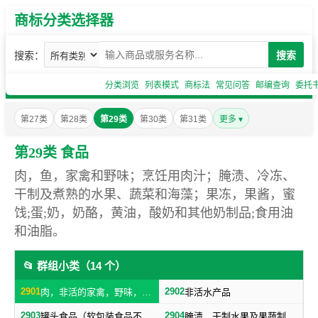
商标分类选择器
搜索：
搜索
分类浏览
列表模式
商标法
常见问答
邮编查询
委托
第27类
第28类
第29类
第30类
第31类
更多 ▾
第29类 食品
肉，鱼，家禽和野味；烹饪用肉汁；腌渍、冷冻、
干制及煮熟的水果、蔬菜和海藻；果冻，果酱，蜜
饯;蛋;奶，奶酪，黄油，酸奶和其他奶制品;食用油
和油脂。
📂 群组小类（14 个）
2901
2902
肉，非活的家禽，野味，肉汁
非活水产品
2903
2904
罐头食品（软包装食品不包括在内，随原料制成品归类）
腌渍、干制水果及果蔬制零食小吃