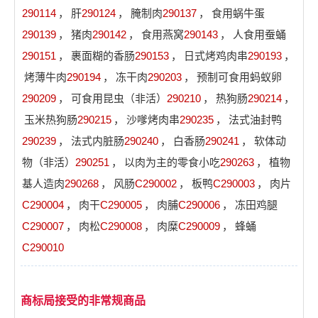
290114
，
肝
290124
，
腌制肉
290137
，
食用蜗牛蛋
290139
，
猪肉
290142
，
食用燕窝
290143
，
人食用蚕蛹
290151
，
裹面糊的香肠
290153
，
日式烤鸡肉串
290193
，
烤薄牛肉
290194
，
冻干肉
290203
，
预制可食用蚂蚁卵
290209
，
可食用昆虫（非活）
290210
，
热狗肠
290214
，
玉米热狗肠
290215
，
沙嗲烤肉串
290235
，
法式油封鸭
290239
，
法式内脏肠
290240
，
白香肠
290241
，
软体动
物（非活）
290251
，
以肉为主的零食小吃
290263
，
植物
基人造肉
290268
，
风肠
C290002
，
板鸭
C290003
，
肉片
C290004
，
肉干
C290005
，
肉脯
C290006
，
冻田鸡腿
C290007
，
肉松
C290008
，
肉糜
C290009
，
蜂蛹
C290010
商标局接受的非常规商品