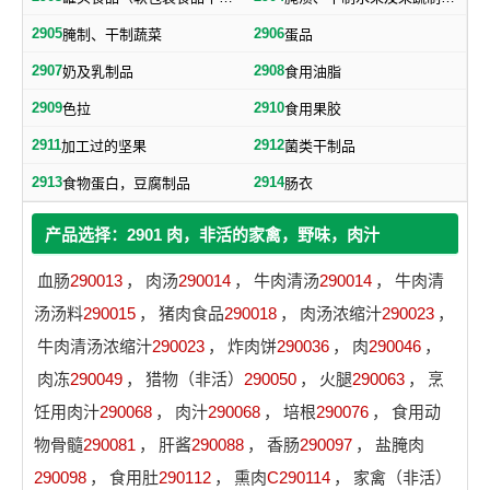
2905
2906
腌制、干制蔬菜
蛋品
2907
2908
奶及乳制品
食用油脂
2909
2910
色拉
食用果胶
2911
2912
加工过的坚果
菌类干制品
2913
2914
食物蛋白，豆腐制品
肠衣
产品选择：2901 肉，非活的家禽，野味，肉汁
血肠
290013
，
肉汤
290014
，
牛肉清汤
290014
，
牛肉清
汤汤料
290015
，
猪肉食品
290018
，
肉汤浓缩汁
290023
，
牛肉清汤浓缩汁
290023
，
炸肉饼
290036
，
肉
290046
，
肉冻
290049
，
猎物（非活）
290050
，
火腿
290063
，
烹
饪用肉汁
290068
，
肉汁
290068
，
培根
290076
，
食用动
物骨髓
290081
，
肝酱
290088
，
香肠
290097
，
盐腌肉
290098
，
食用肚
290112
，
熏肉
C290114
，
家禽（非活）