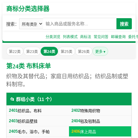
商标分类选择器
搜索：
搜索
分类浏览
列表模式
商标法
常见问答
邮编查询
委托
第22类
第23类
第24类
第25类
第26类
更多 ▾
第24类 布料床单
织物及其替代品；家庭日用纺织品；纺织品制或塑
料制帘。
📂 群组小类（11 个）
2401
2402
纺织品，布料
特殊用织物
2403
2404
纺织品壁挂
毡及毡制品
2405
2406
毛巾，浴巾，手帕
床上用品