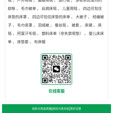
毯
，
户外用毯
，
盖膝用毯
，
旅行毯
，
涂有杀昆虫剂的
蚊帐
，
毛巾被单
，
丝绸床毯
，
儿童用毯
，
四边可包住
床垫的床罩
，
四边可包住床垫的床单
，
大被子
，
经编被
子
，
毛巾床罩
，
羽绒被
，
蚕丝毯
，
被套
，
床裙
，
床
毯
，
阿富汗毛毯
，
塑料床单（非失禁用垫）
，
婴儿床床
单
，
床垫套
，
布床幔
在线客服
|
|
商标分类选择器
商标分类浏览
思妙互联