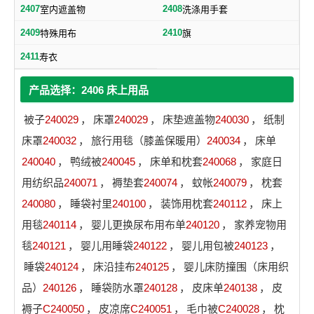
2407
2408
室内遮盖物
洗涤用手套
2409
2410
特殊用布
旗
2411
寿衣
产品选择：2406 床上用品
被子
240029
，
床罩
240029
，
床垫遮盖物
240030
，
纸制
床罩
240032
，
旅行用毯（膝盖保暖用）
240034
，
床单
240040
，
鸭绒被
240045
，
床单和枕套
240068
，
家庭日
用纺织品
240071
，
褥垫套
240074
，
蚊帐
240079
，
枕套
240080
，
睡袋衬里
240100
，
装饰用枕套
240112
，
床上
用毯
240114
，
婴儿更换尿布用布单
240120
，
家养宠物用
毯
240121
，
婴儿用睡袋
240122
，
婴儿用包被
240123
，
睡袋
240124
，
床沿挂布
240125
，
婴儿床防撞围（床用织
品）
240126
，
睡袋防水罩
240128
，
皮床单
240138
，
皮
褥子
C240050
，
皮凉席
C240051
，
毛巾被
C240028
，
枕