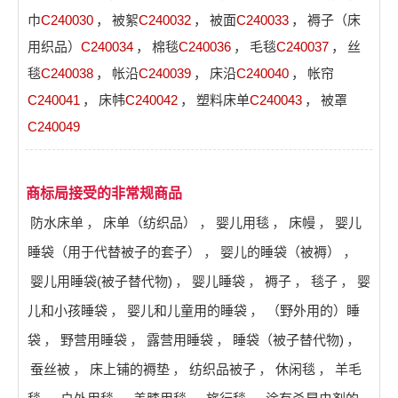
巾
C240030
，
被絮
C240032
，
被面
C240033
，
褥子（床
用织品）
C240034
，
棉毯
C240036
，
毛毯
C240037
，
丝
毯
C240038
，
帐沿
C240039
，
床沿
C240040
，
帐帘
C240041
，
床帏
C240042
，
塑料床单
C240043
，
被罩
C240049
商标局接受的非常规商品
防水床单
，
床单（纺织品）
，
婴儿用毯
，
床幔
，
婴儿
睡袋（用于代替被子的套子）
，
婴儿的睡袋（被褥）
，
婴儿用睡袋(被子替代物)
，
婴儿睡袋
，
褥子
，
毯子
，
婴
儿和小孩睡袋
，
婴儿和儿童用的睡袋
，
（野外用的）睡
袋
，
野营用睡袋
，
露营用睡袋
，
睡袋（被子替代物)
，
蚕丝被
，
床上铺的褥垫
，
纺织品被子
，
休闲毯
，
羊毛