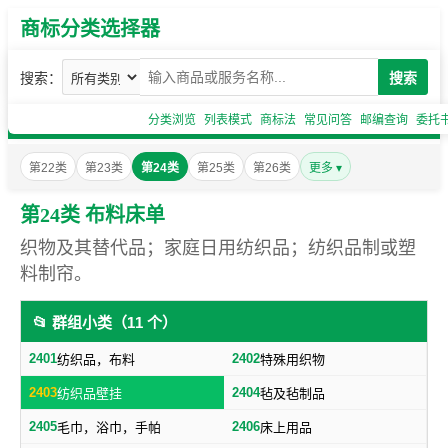
商标分类选择器
搜索：
搜索
分类浏览
列表模式
商标法
常见问答
邮编查询
委托
第22类
第23类
第24类
第25类
第26类
更多 ▾
第24类 布料床单
织物及其替代品；家庭日用纺织品；纺织品制或塑
料制帘。
📂 群组小类（11 个）
2401
2402
纺织品，布料
特殊用织物
2403
2404
纺织品壁挂
毡及毡制品
2405
2406
毛巾，浴巾，手帕
床上用品