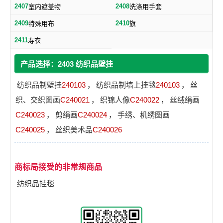
2407
2408
室内遮盖物
洗涤用手套
2409
2410
特殊用布
旗
2411
寿衣
产品选择：2403 纺织品壁挂
纺织品制壁挂
240103
，
纺织品制墙上挂毯
240103
，
丝
织、交织图画
C240021
，
织锦人像
C240022
，
丝绒绢画
C240023
，
剪绢画
C240024
，
手绣、机绣图画
C240025
，
丝织美术品
C240026
商标局接受的非常规商品
纺织品挂毯