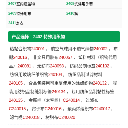
2407
2408
室内遮盖物
洗涤用手套
2409
2410
特殊用布
旗
2411
寿衣
产品选择：2402 特殊用织物
热黏合织物
240001
，
航空气球用不透气织物
240002
，
布
棚
240016
，
非文具用胶布
240057
，
塑料材料（织物代用
品）
240081
，
无纺布
240098
，
纺织品制标签
240102
，
纺织用玻璃纤维织物
240104
，
纺织品制过滤材料
240105
，
食品包装用可重复使用的涂蜡织物
240132
，
服
装用纺织品制缝制标签
240134
，
包用纺织品制黏性标签
240135
，
金属棉（太空棉）
C240014
，
过滤布
C240015
，
帘子布
C240016
，
聚丙烯编织布
C240017
，
滤气呢
C240018
，
树脂布
C240020