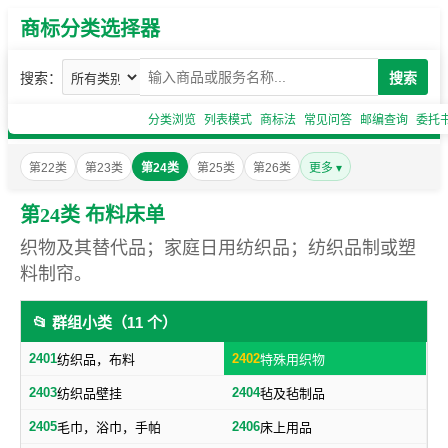
商标分类选择器
搜索：
搜索
分类浏览
列表模式
商标法
常见问答
邮编查询
委托
第22类
第23类
第24类
第25类
第26类
更多 ▾
第24类 布料床单
织物及其替代品；家庭日用纺织品；纺织品制或塑
料制帘。
📂 群组小类（11 个）
2401
2402
纺织品，布料
特殊用织物
2403
2404
纺织品壁挂
毡及毡制品
2405
2406
毛巾，浴巾，手帕
床上用品