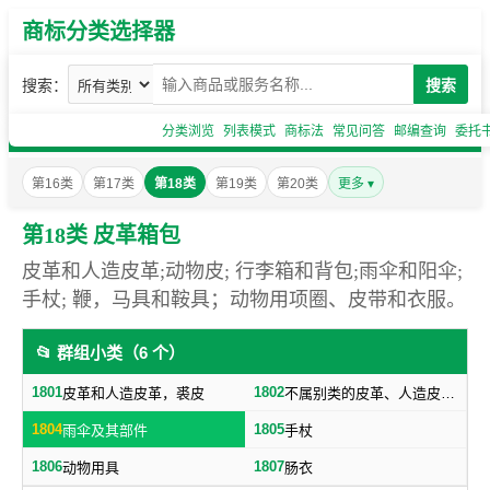
商标分类选择器
搜索：
搜索
分类浏览
列表模式
商标法
常见问答
邮编查询
委托
第16类
第17类
第18类
第19类
第20类
更多 ▾
第18类 皮革箱包
皮革和人造皮革;动物皮; 行李箱和背包;雨伞和阳伞;
手杖; 鞭，马具和鞍具；动物用项圈、皮带和衣服。
📂 群组小类（6 个）
1801
1802
皮革和人造皮革，裘皮
不属别类的皮革、人造皮革制品，箱子及旅行袋，日用革制品
1804
1805
雨伞及其部件
手杖
1806
1807
动物用具
肠衣