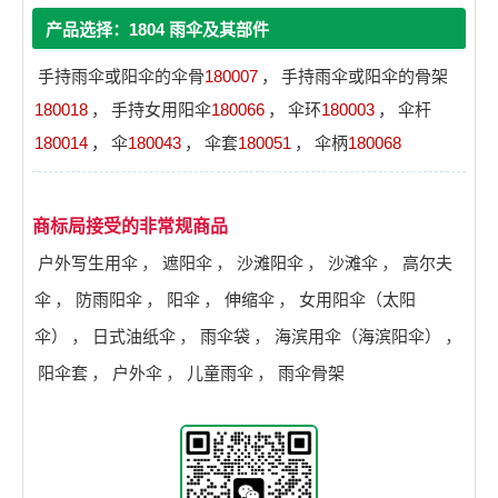
产品选择：1804 雨伞及其部件
手持雨伞或阳伞的伞骨
180007
，
手持雨伞或阳伞的骨架
180018
，
手持女用阳伞
180066
，
伞环
180003
，
伞杆
180014
，
伞
180043
，
伞套
180051
，
伞柄
180068
商标局接受的非常规商品
户外写生用伞
，
遮阳伞
，
沙滩阳伞
，
沙滩伞
，
高尔夫
伞
，
防雨阳伞
，
阳伞
，
伸缩伞
，
女用阳伞（太阳
伞）
，
日式油纸伞
，
雨伞袋
，
海滨用伞（海滨阳伞）
，
阳伞套
，
户外伞
，
儿童雨伞
，
雨伞骨架