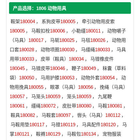
产品选择：1806 动物用具
鞍架
180004
，
系狗皮带
180005
，
牵引动物用皮索
180005
，
马鞍扣栓
180006
，
小勒缰
180011
，
动物嚼子
（马具）
180017
，
马轭
180025
，
马毯
180026
，
动物用
口套
180028
，
动物项圈
180030
，
马缰绳
180033
，
马具
用带
180033
，
皮带（鞍具）
180034
，
马镫橡皮件
180045
，
马镫皮带
180046
，
鞭子
180049
，
秣囊（草料
袋）
180050
，
马用护膝
180053
，
动物外套
180054
，
动
物用挽具
180055
，
眼罩（马具）
180056
，
挽绳（马具）
180057
，
马笼头
180059
，
笼头
180059
，
九尾鞭
180061
，
缰绳
180072
，
皮肚带
180080
，
马鞍
180081
，
鞍具
180082
，
马鞍套
180097
，
辔头（马具）
180112
，
马鞍用垫
180117
，
马镫
180119
，
马具配件
180120
，
马
掌
180121
，
鞍褥
180129
，
马鞍包
180134
，
宠物服装