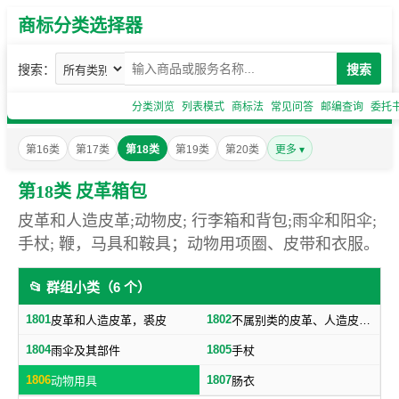
商标分类选择器
搜索：
搜索
分类浏览
列表模式
商标法
常见问答
邮编查询
委托
第16类
第17类
第18类
第19类
第20类
更多 ▾
第18类 皮革箱包
皮革和人造皮革;动物皮; 行李箱和背包;雨伞和阳伞;
手杖; 鞭，马具和鞍具；动物用项圈、皮带和衣服。
📂 群组小类（6 个）
1801
1802
皮革和人造皮革，裘皮
不属别类的皮革、人造皮革制品，箱子及旅行袋，日用革制品
1804
1805
雨伞及其部件
手杖
1806
1807
动物用具
肠衣