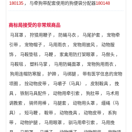
180135
，
与牵狗带配套使用的狗便袋分配器
180148
商标局接受的非常规商品
马耳罩
，
狩猎用鞭子
，
防蝇马衣
，
马尾护套
，
宠物牵
引带
，
宠物帽子
，
马用雨衣
，
宠物用披风
，
动物服
饰
，
马鞍垫毯
，
马鞭
，
家禽用防打架眼罩
，
马辔头
，
马鞍毯
，
塑料马掌
，
马用防蝇面罩
，
宠物狗用雨衣
，
狗用连帽防寒服
，
护蹄
，
马绑腿
，
带有医学信息的宠物
项圈
，
拴动物皮带
，
马嚼子（马具）
，
皮制鞍具
，
挽
具
，
铁制马具配件
，
动物用牵引索
，
狗肚带
，
马术用
调教索
，
骑师用棒
，
马腿套
，
动物用头罩
，
缰绳（马
具）
，
短马鞭
，
鞍带
，
动物挽具
，
动物皮带
，
系狗
带
，
动物护腿
，
马用眼罩
，
驯马用牵引索
，
马用挽