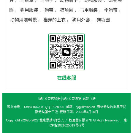
具
，
马眼罩
，
马嚼子
，
动物嚼子
，
动物服装
，
宠物项
圈
，
狗用服装
，
狗鞋
，
猫项圈
，
马用服装
，
牵狗带
，
动物用喂料袋
，
猫穿的上衣
，
狗用外套
，
狗项圈
在线客服
|
|
商标分类选择器
商标分类浏览
思妙互联
客服电话：13987166208 QQ：928925 邮箱：bj@simiao.cn 商标分类数据基于尼
斯分类第十三版 更新日期：2026年4月20日
Copyright ©2020-2027 北京思妙时代知识产权运营有限公司 All Right Reserved. 京
ICP备2021025319号-2号