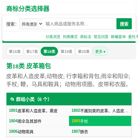
商标分类选择器
搜索：
搜索
分类浏览
列表模式
商标法
常见问答
邮编查询
委托
第16类
第17类
第18类
第19类
第20类
更多 ▾
第18类 皮革箱包
皮革和人造皮革;动物皮; 行李箱和背包;雨伞和阳伞;
手杖; 鞭，马具和鞍具；动物用项圈、皮带和衣服。
📂 群组小类（6 个）
1801
1802
皮革和人造皮革，裘皮
不属别类的皮革、人造皮革制品，箱子及旅行袋，日用革制品
1804
1805
雨伞及其部件
手杖
1806
1807
动物用具
肠衣