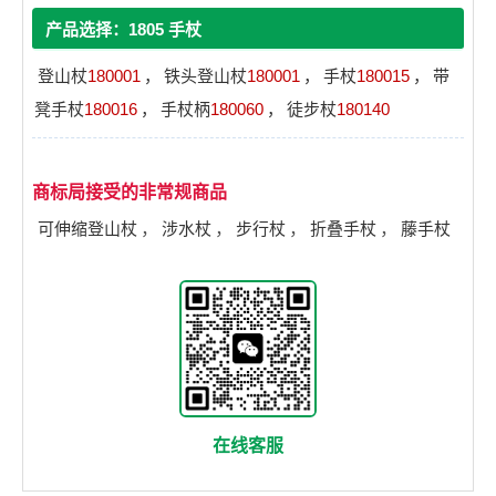
产品选择：1805 手杖
登山杖
180001
，
铁头登山杖
180001
，
手杖
180015
，
带
凳手杖
180016
，
手杖柄
180060
，
徒步杖
180140
商标局接受的非常规商品
可伸缩登山杖
，
涉水杖
，
步行杖
，
折叠手杖
，
藤手杖
在线客服