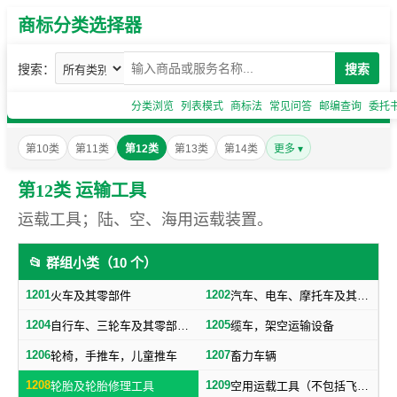
商标分类选择器
搜索：
搜索
分类浏览
列表模式
商标法
常见问答
邮编查询
委托
第10类
第11类
第12类
第13类
第14类
更多 ▾
第12类 运输工具
运载工具；陆、空、海用运载装置。
📂 群组小类（10 个）
1201
1202
火车及其零部件
汽车、电车、摩托车及其零部件（不包括轮胎）
1204
1205
自行车、三轮车及其零部件（不包括轮胎）
缆车，架空运输设备
1206
1207
轮椅，手推车，儿童推车
畜力车辆
1208
1209
轮胎及轮胎修理工具
空用运载工具（不包括飞机轮胎）