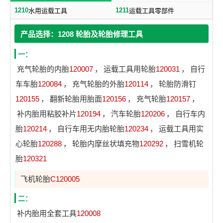
1210
1211
水用运载工具
运载工具零部件
产品选择：1208 轮胎及轮胎修理工具
一：
充气轮胎的内胎
120007
，
运载工具用轮胎
120031
，
自行
车车胎
120084
，
充气轮胎的外胎
120114
，
轮胎防滑钉
120155
，
翻新轮胎用胎面
120156
，
充气轮胎
120157
，
补内胎用粘胶补片
120194
，
汽车轮胎
120206
，
自行车内
胎
120214
，
自行车用无内胎轮胎
120234
，
运载工具用实
心轮胎
120288
，
轮胎内摩丝状填充物
120292
，
扫雪机轮
胎
120321
飞机轮胎
C120005
二：
补内胎用全套工具
120008