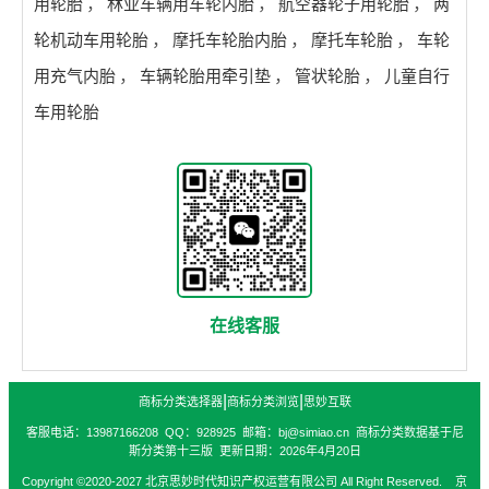
用轮胎
，
林业车辆用车轮内胎
，
航空器轮子用轮胎
，
两
轮机动车用轮胎
，
摩托车轮胎内胎
，
摩托车轮胎
，
车轮
用充气内胎
，
车辆轮胎用牵引垫
，
管状轮胎
，
儿童自行
车用轮胎
在线客服
|
|
商标分类选择器
商标分类浏览
思妙互联
客服电话：13987166208 QQ：928925 邮箱：bj@simiao.cn 商标分类数据基于尼
斯分类第十三版 更新日期：2026年4月20日
Copyright ©2020-2027 北京思妙时代知识产权运营有限公司 All Right Reserved. 京