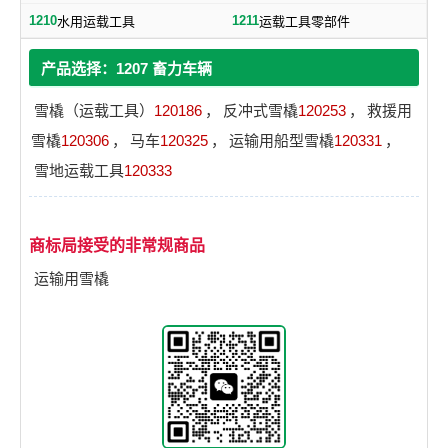
1210
1211
水用运载工具
运载工具零部件
产品选择：1207 畜力车辆
雪橇（运载工具）
120186
，
反冲式雪橇
120253
，
救援用
雪橇
120306
，
马车
120325
，
运输用船型雪橇
120331
，
雪地运载工具
120333
商标局接受的非常规商品
运输用雪橇