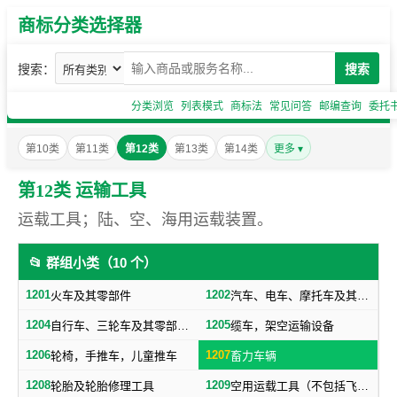
商标分类选择器
搜索：
搜索
分类浏览
列表模式
商标法
常见问答
邮编查询
委托
第10类
第11类
第12类
第13类
第14类
更多 ▾
第12类 运输工具
运载工具；陆、空、海用运载装置。
📂 群组小类（10 个）
1201
1202
火车及其零部件
汽车、电车、摩托车及其零部件（不包括轮胎）
1204
1205
自行车、三轮车及其零部件（不包括轮胎）
缆车，架空运输设备
1206
1207
轮椅，手推车，儿童推车
畜力车辆
1208
1209
轮胎及轮胎修理工具
空用运载工具（不包括飞机轮胎）