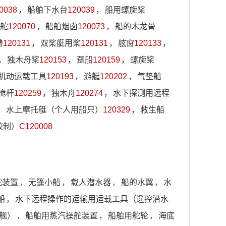
0038
，
船舶下水台
120039
，
船用螺旋桨
舵
120070
，
船舶烟囱
120073
，
船的木龙骨
橹
120131
，
双桨艇用桨
120131
，
舷窗
120133
，
，
独木舟桨
120153
，
趸船
120159
，
螺旋桨
机动运载工具
120193
，
游艇
120202
，
气垫船
桅杆
120259
，
独木舟
120274
，
水下探测用远程
，
水上摩托艇（个人用船只）
120329
，
救生船
胶制）
C120008
舵装置
，
无篷小船
，
载人潜水器
，
船的水翼
，
水
船
，
水下远程操作的运输用运载工具（遥控潜水
舰）
，
船舶用蒸汽操舵装置
，
船舶用舵轮
，
海底