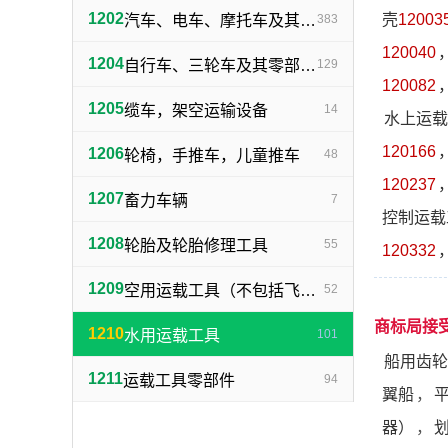
1202
壳
12003
汽车、电车、摩托车及其零部件（不包括轮胎）
383
120040
1204
自行车、三轮车及其零部件（不包括轮胎）
129
120082
1205
缆车，架空运输设备
14
水上运载
120166
1206
轮椅，手推车，儿童推车
48
120237
1207
畜力车辆
7
控制运载
1208
轮胎及轮胎修理工具
55
120332
1209
空用运载工具（不包括飞机轮胎）
52
商标局接
1210
水用运载工具
101
船用齿轮
1211
运载工具零部件
94
翼船
，
器）
，