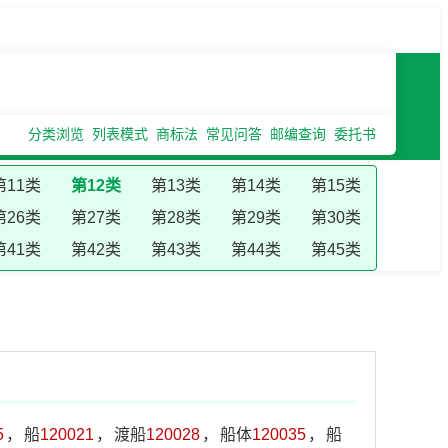
分类浏览
列表模式
商标法
常见问答
邮编查询
委托书
第11类
第12类
第13类
第14类
第15类
第26类
第27类
第28类
第29类
第30类
第41类
第42类
第43类
第44类
第45类
5
，
船
120021
，
渡船
120028
，
船体
120035
，
船