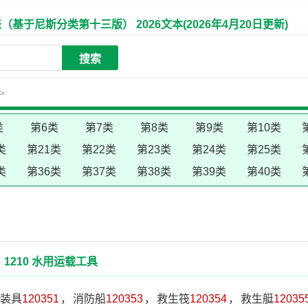
于尼斯分类第十三版） 2026文本(2026年4月20日更新)
搜索
失。
类
第6类
第7类
第8类
第9类
第10类
类
第21类
第22类
第23类
第24类
第25类
类
第36类
第37类
第38类
第39类
第40类
1210 水用运载工具
装具
120351
，
消防船
120353
，
救生筏
120354
，
救生艇
12035