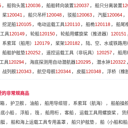
5
，
船钩头篙
120036
，
船舶转向装置
120037
，
船只分离装置
12
，
桨
120041
，
船只吊杆
120048
，
驳船
120063
，
汽艇
120064
，
，
挖泥船
120105
，
电动运载工具
120110
，
船桅
120118
，
船尾
工具
120149
，
轮船
120150
，
轮船用螺旋桨（推进器）
120151
，
系索耳（船用）
120179
，
桨架
120182
，
陆、空、水或铁路用
，
船舶护舷垫
120252
，
遥控运载工具（非玩具）
120257
，
船用
工具
120294
，
海底探测用自动潜航器
120295
，
潜水钟
120322
，
战列舰
120343
，
航空母舰
120344
，
皮艇
120348
，
浮桥（橡
受的非常规商品
箱
，
护卫舰
，
油船
，
船用导缆钳
，
系索耳（航海）
，
船舶操
平底小船
，
浮船
，
筏
，
船用桁
，
客船
，
运载工具用螺旋桨
，
货
划艇
，
船和海上运载工具专用盖罩
，
船只护舷垫
，
船（小船和船