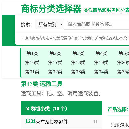
商标分类选择器
类似商品和服务区分表（基
搜索：
💡 点击商品名称选中/取消需要的产品并可复制，关闭浏览器数据不丢
第1类
第2类
第3类
第4类
第5
第16类
第17类
第18类
第19类
第20
第31类
第32类
第33类
第34类
第35
第12类 运输工具
运载工具；陆、空、海用运载装置。
📂 群组小类（10 个）
产品选择：
1201
火车及其零部件
44
常压潜水