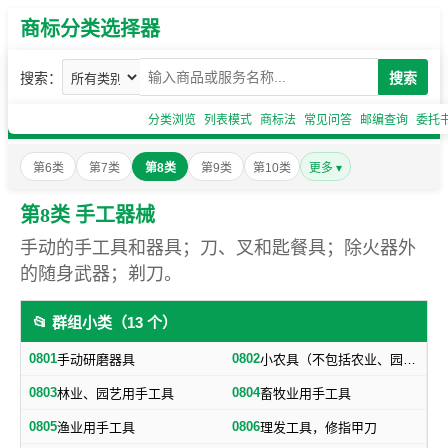
商标分类选择器
搜索：
搜索
分类浏览
列表模式
商标法
常见问答
邮编查询
委托
第6类
第7类
第8类
第9类
第10类
更多 ▾
第8类 手工器械
手动的手工具和器具；刀、叉和匙餐具；除火器外
的随身武器；剃刀。
📂 群组小类（13 个）
0801
0802
手动研磨器具
小农具（不包括农业、园艺用刀剪）
0803
0804
林业、园艺用手工具
畜牧业用手工具
0805
0806
渔业用手工具
理发工具，修指甲刀