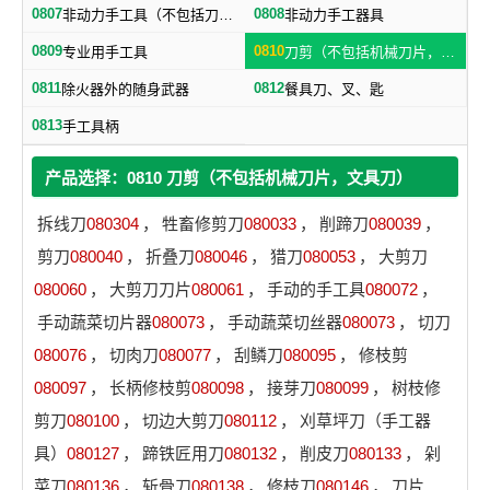
0807
0808
非动力手工具（不包括刀、剪）
非动力手工器具
0809
0810
专业用手工具
刀剪（不包括机械刀片，文具刀）
0811
0812
除火器外的随身武器
餐具刀、叉、匙
0813
手工具柄
产品选择：0810 刀剪（不包括机械刀片，文具刀）
拆线刀
080304
，
牲畜修剪刀
080033
，
削蹄刀
080039
，
剪刀
080040
，
折叠刀
080046
，
猎刀
080053
，
大剪刀
080060
，
大剪刀刀片
080061
，
手动的手工具
080072
，
手动蔬菜切片器
080073
，
手动蔬菜切丝器
080073
，
切刀
080076
，
切肉刀
080077
，
刮鳞刀
080095
，
修枝剪
080097
，
长柄修枝剪
080098
，
接芽刀
080099
，
树枝修
剪刀
080100
，
切边大剪刀
080112
，
刈草坪刀（手工器
具）
080127
，
蹄铁匠用刀
080132
，
削皮刀
080133
，
剁
菜刀
080136
，
斩骨刀
080138
，
修枝刀
080146
，
刀片