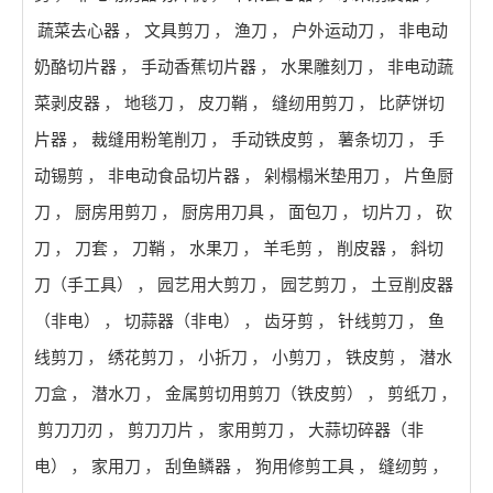
蔬菜去心器
，
文具剪刀
，
渔刀
，
户外运动刀
，
非电动
奶酪切片器
，
手动香蕉切片器
，
水果雕刻刀
，
非电动蔬
菜剥皮器
，
地毯刀
，
皮刀鞘
，
缝纫用剪刀
，
比萨饼切
片器
，
裁缝用粉笔削刀
，
手动铁皮剪
，
薯条切刀
，
手
动锡剪
，
非电动食品切片器
，
剁榻榻米垫用刀
，
片鱼厨
刀
，
厨房用剪刀
，
厨房用刀具
，
面包刀
，
切片刀
，
砍
刀
，
刀套
，
刀鞘
，
水果刀
，
羊毛剪
，
削皮器
，
斜切
刀（手工具）
，
园艺用大剪刀
，
园艺剪刀
，
土豆削皮器
（非电）
，
切蒜器（非电）
，
齿牙剪
，
针线剪刀
，
鱼
线剪刀
，
绣花剪刀
，
小折刀
，
小剪刀
，
铁皮剪
，
潜水
刀盒
，
潜水刀
，
金属剪切用剪刀（铁皮剪）
，
剪纸刀
，
剪刀刀刃
，
剪刀刀片
，
家用剪刀
，
大蒜切碎器（非
电）
，
家用刀
，
刮鱼鳞器
，
狗用修剪工具
，
缝纫剪
，