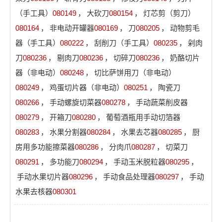
（手工具）
080149
，
大砍刀
080154
，
灯芯剪（剪刀）
080164
，
非电动开罐器
080169
，
刀
080205
，
动物剪毛
器（手工具）
080222
，
刮削刀（手工具）
080235
，
剁肉
刀
080236
，
剔肉刀
080236
，
切碎刀
080236
，
奶酪切片
器（非电动）
080248
，
切比萨饼用刀（非电动）
080249
，
鸡蛋切片器（非电动）
080251
，
陶瓷刀
080266
，
手动螺旋切菜器
080278
，
手动蔬菜削皮器
080279
，
开箱刀
080280
，
葡萄酒瓶用手动切箔器
080283
，
水果分割器
080284
，
水果去芯器
080285
，
厨
房用多功能擦菜器
080286
，
分肉爪
080287
，
切菜刀
080291
，
多功能刀
080294
，
手动玉米脱粒器
080295
，
手动水果切片器
080296
，
手动食品处理器
080297
，
手动
水果去核器
080301