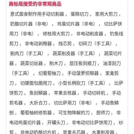
商标局接受的非常规商品
意式面食制作用手动切割器
，
蛋糕切刀
，
家用大剪刀
，
奶酪切片器（非电）
，
鸡蛋切片器（非电）
，
切比萨饼
用刀（非电）
，
修枝用大剪刀
，
非电动削皮器
，
钓鱼线
剪刀
，
非电动剥橙器
，
烛芯剪
，
切碎刀（手工具）
，
剔肉刀（手工具）
，
蔬菜削皮器（手工具）
，
蔬菜切片
器
，
蔬菜切丝器
，
削木刀
，
层压板刻痕刀
，
油漆刮刀
（手工具）
，
切葡萄柚刀
，
手动菠萝挖眼器
，
家禽剪
刀
，
切硬面包圈用刀
，
小型长柄砍刀（手工具）
，
比萨
饼剪刀
，
鱼刮鳞器
，
苹果去核器
，
手动切碎机
，
手动
剪毛器
，
大折合刀
，
切比萨用刀（非电）
，
手动鱼鳞
刨
，
葡萄柚树修剪器
，
可生物降解的刀
，
厨师刀
，
非
电动鸡蛋切片器
，
开罐头刀
，
非电动切比萨饼用刀
，
纱
剪
，
非电动奶酪切片机
，
苹果去芯器
，
水果削皮器
，