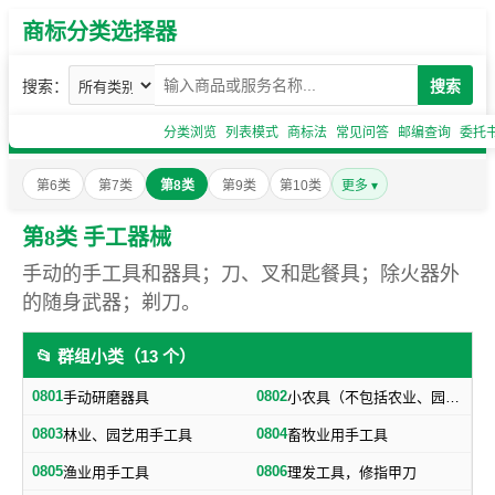
商标分类选择器
搜索：
搜索
分类浏览
列表模式
商标法
常见问答
邮编查询
委托
第6类
第7类
第8类
第9类
第10类
更多 ▾
第8类 手工器械
手动的手工具和器具；刀、叉和匙餐具；除火器外
的随身武器；剃刀。
📂 群组小类（13 个）
0801
0802
手动研磨器具
小农具（不包括农业、园艺用刀剪）
0803
0804
林业、园艺用手工具
畜牧业用手工具
0805
0806
渔业用手工具
理发工具，修指甲刀