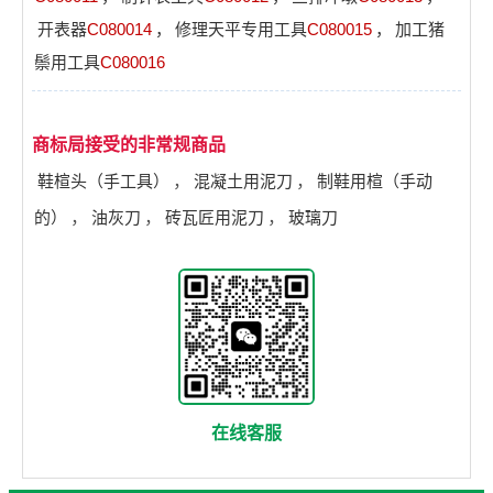
开表器
C080014
，
修理天平专用工具
C080015
，
加工猪
鬃用工具
C080016
商标局接受的非常规商品
鞋楦头（手工具）
，
混凝土用泥刀
，
制鞋用楦（手动
的）
，
油灰刀
，
砖瓦匠用泥刀
，
玻璃刀
在线客服