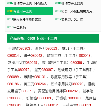
0807
0808
非动力手工具（不包括刀、剪）
非动力手工器具
0809
0810
专业用手工具
刀剪（不包括机械刀片，文具刀）
0811
0812
除火器外的随身武器
餐具刀、叉、匙
0813
手工具柄
产品选择：0809 专业用手工具
手缝锥
080303
，
调色刀
080013
，
抹刀（手工具）
080014
，
镊子
080042
，
雕刻工具（手工具）
080043
，
制图用刮刀
080049
，
楦（鞋匠手工具）
080056
，
手动的
手工具
080072
，
泥刀
080087
，
划玻璃刀（手工具部件）
080089
，
雕刻针
080131
，
涂底漆用铁器（手工具）
080196
，
美工刀
080264
，
艺术家用抹刀
080270
，
雕刻
家用凿子
080271
，
调配油漆用搅拌棒
080282
，
刻字笔
C080008
，
钉碗钻
C080009
，
元镜机
C080010
，
雕刻钻
C080011
，
制钟表工具
C080012
，
三排冲墩
C080013
，