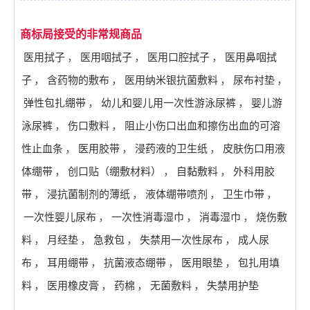
商标局接受的非常规商品
医用拭子
，
医用咽拭子
，
医用口腔拭子
，
医用鼻咽拭
子
，
含药物的敷布
，
医用纳米银抗菌敷料
，
尿布衬垫
，
弹性包扎绷带
，
幼儿和婴儿用一次性游泳尿裤
，
婴儿游
泳尿裤
，
伤口敷料
，
阻止小伤口出血和擦伤出血的可溶
性止血条
，
医用胶带
，
浸药液的卫生纸
，
皮肤伤口用液
体绷带
，
创口贴（绷敷材料）
，
自黏敷料
，
外科用胶
带
，
浸抗菌制剂的薄纸
，
液体绷带喷剂
，
卫生巾带
，
一次性婴儿尿布
，
一次性消毒湿巾
，
消毒湿巾
，
烧伤敷
料
，
月经垫
，
急救包
，
失禁用一次性尿布
，
成人尿
布
，
耳用绷带
，
抗菌液态绷带
，
医用眼垫
，
包扎用填
料
，
医用橡皮膏
，
药棉
，
无菌敷料
，
失禁用护垫