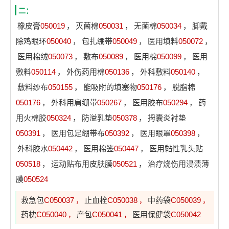
二：
橡皮膏
050019
，
灭菌棉
050031
，
无菌棉
050034
，
脚戴
除鸡眼环
050040
，
包扎绷带
050049
，
医用填料
050072
，
医用棉绒
050073
，
敷布
050089
，
医用棉
050099
，
医用
敷料
050114
，
外伤药用棉
050136
，
外科敷料
050140
，
敷料纱布
050155
，
能吸附的填塞物
050176
，
脱脂棉
050176
，
外科用肩绷带
050267
，
医用胶布
050294
，
药
用火棉胶
050324
，
防溢乳垫
050378
，
拇囊炎衬垫
050391
，
医用包足绷带布
050392
，
医用眼罩
050398
，
外科胶水
050442
，
医用棉签
050447
，
医用黏性乳头贴
050518
，
运动贴布用皮肤膜
050521
，
治疗烧伤用浸渍薄
膜
050524
救急包
C050037
止血栓
C050038
中药袋
C050039
，
，
，
药枕
C050040
产包
C050041
医用保健袋
C050042
，
，