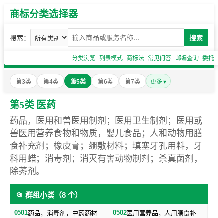
商标分类选择器
搜索：
搜索
分类浏览
列表模式
商标法
常见问答
邮编查询
委托
第3类
第4类
第5类
第6类
第7类
更多 ▾
第5类 医药
药品，医用和兽医用制剂；医用卫生制剂；医用或
兽医用营养食物和物质，婴儿食品；人和动物用膳
食补充剂；橡皮膏；绷敷材料；填塞牙孔用料，牙
科用蜡；消毒剂；消灭有害动物制剂；杀真菌剂，
除莠剂。
📂 群组小类（8 个）
0501
0502
药品，消毒剂，中药药材，药酒
医用营养品，人用膳食补充剂，婴儿食品