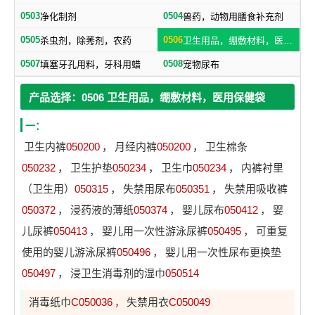
0503
0504
净化制剂
兽药，动物用膳食补充剂
0505
0506
杀虫剂，除莠剂，农药
卫生用品，绷敷材料，医用保健袋
0507
0508
填塞牙孔用料，牙科用蜡
宠物尿布
产品选择：0506 卫生用品，绷敷材料，医用保健袋
一：
卫生内裤
050200
，
月经内裤
050200
，
卫生棉条
050232
，
卫生护垫
050234
，
卫生巾
050234
，
内裤衬里
（卫生用）
050315
，
失禁用尿布
050351
，
失禁用吸收裤
050372
，
浸药液的薄纸
050374
，
婴儿尿布
050412
，
婴
儿尿裤
050413
，
婴儿用一次性游泳尿裤
050495
，
可重复
使用的婴儿游泳尿裤
050496
，
婴儿用一次性尿布更换垫
050497
，
浸卫生消毒剂的湿巾
050514
消毒纸巾
C050036
失禁用衣
C050049
，