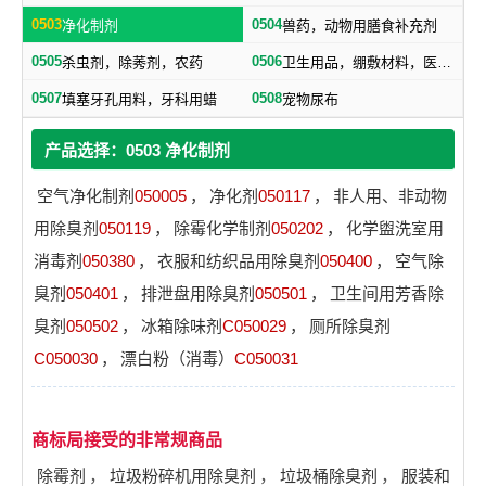
0503
0504
净化制剂
兽药，动物用膳食补充剂
0505
0506
杀虫剂，除莠剂，农药
卫生用品，绷敷材料，医用保健袋
0507
0508
填塞牙孔用料，牙科用蜡
宠物尿布
产品选择：0503 净化制剂
空气净化制剂
050005
，
净化剂
050117
，
非人用、非动物
用除臭剂
050119
，
除霉化学制剂
050202
，
化学盥洗室用
消毒剂
050380
，
衣服和纺织品用除臭剂
050400
，
空气除
臭剂
050401
，
排泄盘用除臭剂
050501
，
卫生间用芳香除
臭剂
050502
，
冰箱除味剂
C050029
，
厕所除臭剂
C050030
，
漂白粉（消毒）
C050031
商标局接受的非常规商品
除霉剂
，
垃圾粉碎机用除臭剂
，
垃圾桶除臭剂
，
服装和