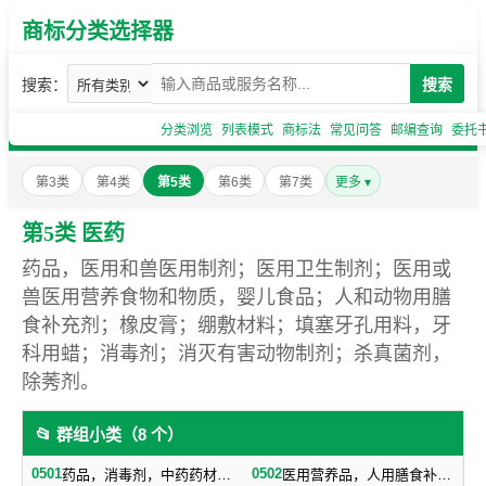
商标分类选择器
搜索：
搜索
分类浏览
列表模式
商标法
常见问答
邮编查询
委托
第3类
第4类
第5类
第6类
第7类
更多 ▾
第5类 医药
药品，医用和兽医用制剂；医用卫生制剂；医用或
兽医用营养食物和物质，婴儿食品；人和动物用膳
食补充剂；橡皮膏；绷敷材料；填塞牙孔用料，牙
科用蜡；消毒剂；消灭有害动物制剂；杀真菌剂，
除莠剂。
📂 群组小类（8 个）
0501
0502
药品，消毒剂，中药药材，药酒
医用营养品，人用膳食补充剂，婴儿食品