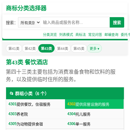
商标分类选择器
搜索：
搜索
分类浏览
列表模式
商标法
常见问答
邮编查询
委托
第41类
第42类
第43类
第44类
第45类
更多 ▾
第43类 餐饮酒店
第四十三类主要包括为消费准备食物和饮料的服
务，以及提供临时住所的服务。
📂 群组小类（6 个）
4301
4302
提供餐饮，住宿服务
提供房屋设施的服务
4303
4304
养老院
托儿服务
4305
4306
为动物提供食宿
单一服务