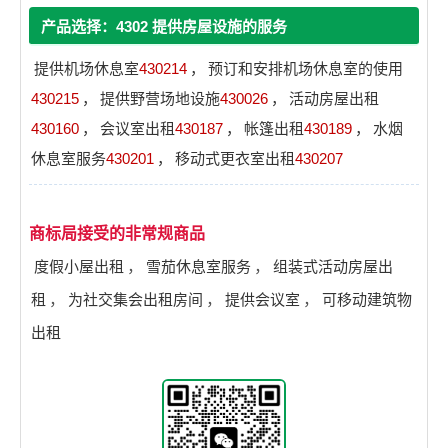
产品选择：4302 提供房屋设施的服务
提供机场休息室
430214
，
预订和安排机场休息室的使用
430215
，
提供野营场地设施
430026
，
活动房屋出租
430160
，
会议室出租
430187
，
帐篷出租
430189
，
水烟
休息室服务
430201
，
移动式更衣室出租
430207
商标局接受的非常规商品
度假小屋出租
，
雪茄休息室服务
，
组装式活动房屋出
租
，
为社交集会出租房间
，
提供会议室
，
可移动建筑物
出租