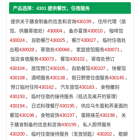
产品选择：4301 提供餐饮，住宿服务
提供关于膳食制备的信息和咨询
430199
，
住所代理（旅
馆、供膳寄宿处）
430004
，
备办宴席
430010
，
咖啡馆
430024
，
自助餐厅
430025
，
餐厅
430027
，
临时住宿处
出租
430028
，
寄宿处
430066
，
家庭旅馆服务
430071
，
饭店食宿服务
430073
，
餐馆
430102
，
寄宿处预订
430104
，
旅馆预订
430105
，
自助餐馆
430107
，
快餐馆
430108
，
酒吧服务
430138
，
假日野营住宿服务
430145
，
预订临时住所
430162
，
汽车旅馆
430183
，
食物雕刻
430193
，
临时住宿的接待服务（抵达及离开的管理）
430194
，
日式料理餐厅
430195
，
供应乌冬面和荞麦面的
餐馆
430196
，
食物装饰
430197
，
蛋糕裱花
430198
，
关
于膳食制备的信息和咨询
430199
，
私人厨师服务
430200
，
临时住宿接待服务（发放钥匙）
430202
，
歇脚