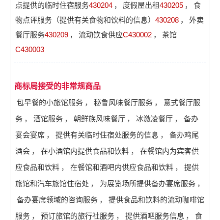
点提供的临时住宿服务
430204
，
度假屋出租
430205
，
食
物点评服务（提供有关食物和饮料的信息）
430208
，
外卖
餐厅服务
430209
，
流动饮食供应
C430002
，
茶馆
C430003
商标局接受的非常规商品
包早餐的小旅馆服务
，
秘鲁风味餐厅服务
，
意式餐厅服
务
，
酒馆服务
，
朝鲜族风味餐厅
，
冰激凌餐厅
，
备办
宴会宴席
，
提供有关临时住宿处服务的信息
，
备办鸡尾
酒会
，
在小酒馆内提供食品和饮料
，
在餐馆内为宾客供
应食品和饮料
，
在餐馆和酒吧内供应食品和饮料
，
提供
旅馆和汽车旅馆住宿处
，
为展览场所提供备办宴席服务
，
备办宴席领域的咨询服务
，
提供食品和饮料的流动咖啡馆
服务
，
预订旅馆的旅行社服务
，
提供酒吧服务信息
，
食