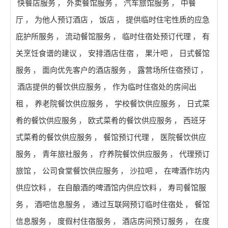
快餐店服务
，
外卖餐馆服务
，
汽车旅馆服务
，
中餐
厅
，
为他人预订酒店
，
饭店
，
提供临时住宅性质的应急
庇护所服务
，
流动餐馆服务
，
临时住宿处预订代理
，
有
关烹饪食谱的建议
，
安排酒店住宿
，
果汁吧
，
日式餐馆
服务
，
面向优先客户的酒店服务
，
露营场所住宿预订
，
酒店提供的餐饮供应服务
，
作为临时住宿处的房间出
租
，
养老院餐饮供应服务
，
学校餐饮供应服务
，
日式菜
肴的餐饮供应服务
，
欧式菜肴的餐饮供应服务
，
西班牙
式菜肴的餐饮供应服务
，
餐馆预订代理
，
医院餐饮供应
服务
，
青年旅社服务
，
疗养院餐饮供应服务
，
代理预订
旅馆
，
公司食堂餐饮供应服务
，
沙拉吧
，
在啤酒作坊内
供应饮料
，
在自酿酒的啤酒馆内供应饮料
，
寿司餐馆服
务
，
酒吧信息服务
，
通过互联网预订临时住宿处
，
餐馆
信息服务
，
度假村住宿服务
，
酒店房间预订服务
，
在度