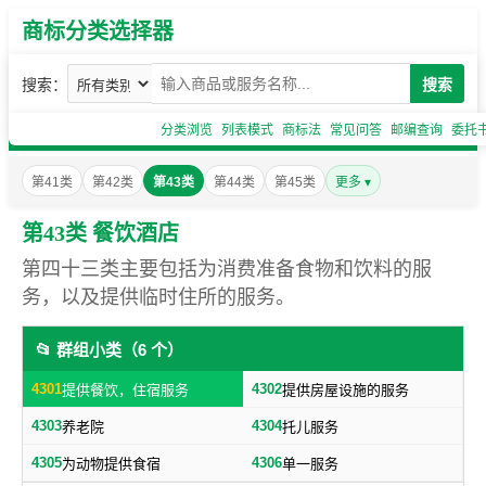
商标分类选择器
搜索：
搜索
分类浏览
列表模式
商标法
常见问答
邮编查询
委托
第41类
第42类
第43类
第44类
第45类
更多 ▾
第43类 餐饮酒店
第四十三类主要包括为消费准备食物和饮料的服
务，以及提供临时住所的服务。
📂 群组小类（6 个）
4301
4302
提供餐饮，住宿服务
提供房屋设施的服务
4303
4304
养老院
托儿服务
4305
4306
为动物提供食宿
单一服务