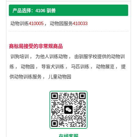
产品选择：4106 驯兽
动物训练
410005
，
动物园服务
410033
商标局接受的非常规商品
训狗培训
，
为他人训练动物
，
由驯服学校提供的动物训
练
，
动物园
，
导盲犬训练
，
马匹训练
，
动物展览
，
提
供动物训练服务
，
儿童动物园
在线客服