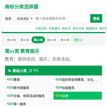
商标分类选择器
搜索：
搜索
分类浏览
列表模式
商标法
常见问答
邮编查询
委托
第39类
第40类
第41类
第42类
第43类
更多 ▾
第41类 教育娱乐
教育；提供培训；娱乐；文体活动。
📂 群组小类（7 个）
4101
4102
教育
组织和安排教育、文化、娱乐等活动
4103
4104
图书馆服务
出版服务
4105
4106
文娱、体育活动的服务
驯兽
4107
单一服务