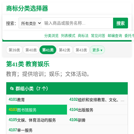
商标分类选择器
搜索：
搜索
分类浏览
列表模式
商标法
常见问答
邮编查询
委托
第39类
第40类
第41类
第42类
第43类
更多 ▾
第41类 教育娱乐
教育；提供培训；娱乐；文体活动。
📂 群组小类（7 个）
4101
4102
教育
组织和安排教育、文化、娱乐等活动
4103
4104
图书馆服务
出版服务
4105
4106
文娱、体育活动的服务
驯兽
4107
单一服务