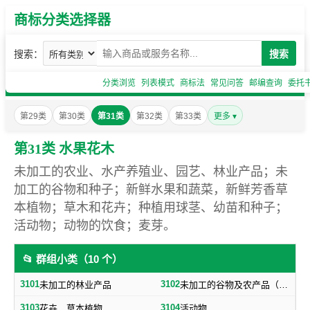
商标分类选择器
搜索：
搜索
分类浏览
列表模式
商标法
常见问答
邮编查询
委托
第29类
第30类
第31类
第32类
第33类
更多 ▾
第31类 水果花木
未加工的农业、水产养殖业、园艺、林业产品；未
加工的谷物和种子；新鲜水果和蔬菜，新鲜芳香草
本植物；草木和花卉；种植用球茎、幼苗和种子；
活动物；动物的饮食；麦芽。
📂 群组小类（10 个）
3101
3102
未加工的林业产品
未加工的谷物及农产品（不包括蔬菜，种子）
3103
3104
花卉，草本植物
活动物