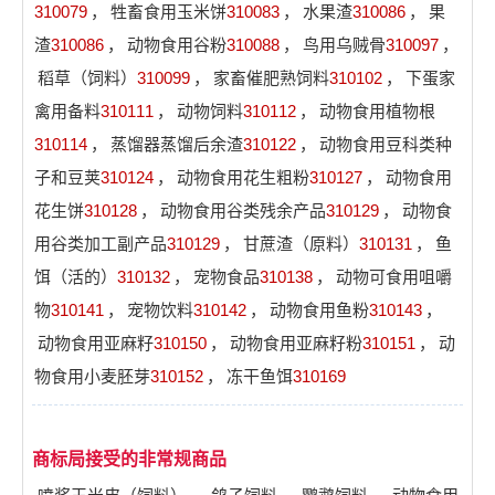
310079
，
牲畜食用玉米饼
310083
，
水果渣
310086
，
果
渣
310086
，
动物食用谷粉
310088
，
鸟用乌贼骨
310097
，
稻草（饲料）
310099
，
家畜催肥熟饲料
310102
，
下蛋家
禽用备料
310111
，
动物饲料
310112
，
动物食用植物根
310114
，
蒸馏器蒸馏后余渣
310122
，
动物食用豆科类种
子和豆荚
310124
，
动物食用花生粗粉
310127
，
动物食用
花生饼
310128
，
动物食用谷类残余产品
310129
，
动物食
用谷类加工副产品
310129
，
甘蔗渣（原料）
310131
，
鱼
饵（活的）
310132
，
宠物食品
310138
，
动物可食用咀嚼
物
310141
，
宠物饮料
310142
，
动物食用鱼粉
310143
，
动物食用亚麻籽
310150
，
动物食用亚麻籽粉
310151
，
动
物食用小麦胚芽
310152
，
冻干鱼饵
310169
商标局接受的非常规商品