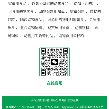
家畜用食品
，
以奶为基础的动物食品
，
诱饵（活的）
，
可食用的狗零食
，
动物饲料用酵母
，
家畜饲料
，
喂鸟的
谷粒
，
啮齿动物食品
，
可消化的狗用咀嚼骨头
，
金鱼用
鱼食
，
混合动物饲料
，
观赏鱼用鱼食
，
动物饮料
，
仓
鼠饲料
，
动物用牛奶替代品
，
动物食用菜籽粕
在线客服
|
|
商标分类选择器
商标分类浏览
思妙互联
客服电话：13987166208 QQ：928925 邮箱：bj@simiao.cn 商标分类数据基于尼