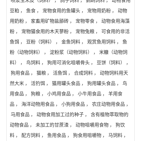
喷浆玉米皮（饲料）
，
鸽子饲料
，
鹦鹉饲料
，
动物食用
豆粕
，
鱼食
，
宠物食用的鱼罐头
，
宠物用奶粉
，
动物
用奶粉
，
家畜用矿物盐舔砖
，
宠物零食
，
动物食用海藻
粉
，
宠物猫食用的木天蓼粉
，
宠物兔粮
，
可食用的非活
鱼饵
，
豆粉（饲料）
，
金鱼饲料
，
观赏鱼用饲料
，
鱼
粉（动物饲料）
，
淀粉浆（动物饲料）
，
米糠（动物饲
料）
，
鸟饲料
，
狗用可消化咀嚼骨头
，
豆饼（饲料）
，
狗用食品
，
猫粮
，
活鱼饵
，
合成饲料
，
动物饲料用天
然大米
，
活钓饵
，
猫用罐头食品
，
狗用罐头食品
，
鸟
用食品
，
狗粮
，
小鸡用食品
，
小牛用食品
，
羊用食
品
，
海洋动物用食品
，
小狗用食品
，
农庄动物用食品
，
马用食品
，
动物食用加工过的种子
，
含有植物萃取物的
动物食品
，
未加工的甘蔗渣
，
动物咀嚼用食物
，
狗饮
料
，
配方饲料
，
鱼用食品
，
狗食用咀嚼物
，
马饲料
，