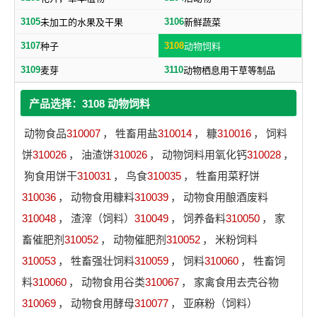
3105
3106
未加工的水果及干果
新鲜蔬菜
3107
3108
种子
动物饲料
3109
3110
麦芽
动物栖息用干草等制品
产品选择：3108 动物饲料
动物食品
310007
，
牲畜用盐
310014
，
糠
310016
，
饲料
饼
310026
，
油渣饼
310026
，
动物饲料用氧化钙
310028
，
狗食用饼干
310031
，
鸟食
310035
，
牲畜用菜籽饼
310036
，
动物食用糠料
310039
，
动物食用酿酒废料
310048
，
渣滓（饲料）
310049
，
饲养备料
310050
，
家
畜催肥剂
310052
，
动物催肥剂
310052
，
米粉饲料
310053
，
牲畜强壮饲料
310059
，
饲料
310060
，
牲畜饲
料
310060
，
动物食用谷类
310067
，
家禽食用去壳谷物
310069
，
动物食用酵母
310077
，
亚麻粉（饲料）