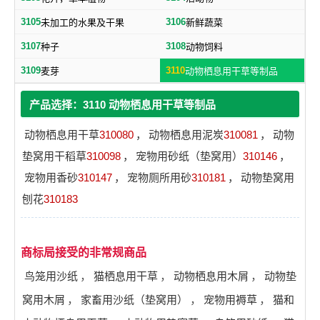
3105
3106
未加工的水果及干果
新鲜蔬菜
3107
3108
种子
动物饲料
3109
3110
麦芽
动物栖息用干草等制品
产品选择：3110 动物栖息用干草等制品
动物栖息用干草
310080
，
动物栖息用泥炭
310081
，
动物
垫窝用干稻草
310098
，
宠物用砂纸（垫窝用）
310146
，
宠物用香砂
310147
，
宠物厕所用砂
310181
，
动物垫窝用
刨花
310183
商标局接受的非常规商品
鸟笼用沙纸
，
猫栖息用干草
，
动物栖息用木屑
，
动物垫
窝用木屑
，
家畜用沙纸（垫窝用）
，
宠物用褥草
，
猫和