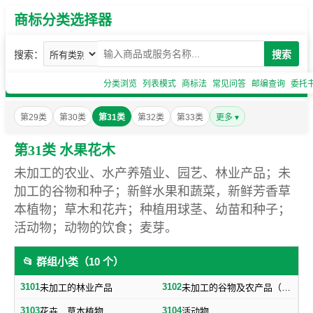
商标分类选择器
搜索：
搜索
分类浏览
列表模式
商标法
常见问答
邮编查询
委托
第29类
第30类
第31类
第32类
第33类
更多 ▾
第31类 水果花木
未加工的农业、水产养殖业、园艺、林业产品；未
加工的谷物和种子；新鲜水果和蔬菜，新鲜芳香草
本植物；草木和花卉；种植用球茎、幼苗和种子；
活动物；动物的饮食；麦芽。
📂 群组小类（10 个）
3101
3102
未加工的林业产品
未加工的谷物及农产品（不包括蔬菜，种子）
3103
3104
花卉，草本植物
活动物