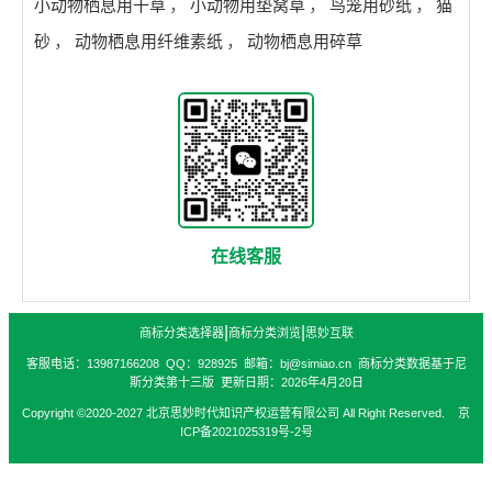
小动物栖息用干草
，
小动物用垫窝草
，
鸟笼用砂纸
，
猫
砂
，
动物栖息用纤维素纸
，
动物栖息用碎草
在线客服
|
|
商标分类选择器
商标分类浏览
思妙互联
客服电话：13987166208 QQ：928925 邮箱：bj@simiao.cn 商标分类数据基于尼
斯分类第十三版 更新日期：2026年4月20日
Copyright ©2020-2027 北京思妙时代知识产权运营有限公司 All Right Reserved. 京
ICP备2021025319号-2号