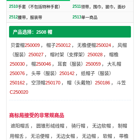
2510
2511
手套（不包括特种手套）
领带，围巾，披巾，面纱
2512
2513
腰带，服装带
单一商品
产品选择：2508 帽
贝雷帽
250009
，
帽子
250012
，
无檐便帽
250024
，
风帽
（服装）
250027
，
帽衬架（支撑架）
250028
，
帽檐
250030
，
帽
250046
，
耳套（服装）
250059
，
大礼帽
250076
，
头带（服装）
250142
，
纸帽子（服装）
250162
，
空顶帽
250170
，
帽（头戴物）
250186
，
斗笠
C250020
商标局接受的非常规商品
遮阳帽舌
，
圆锥形绒线帽
，
骑行帽
，
无边软帽
，
制帽
用帽舌
，
无沿便帽
，
无边女帽
，
无边帽
，
软帽
，
带檐