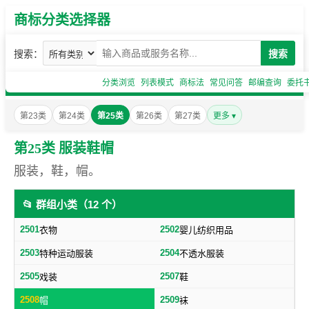
商标分类选择器
搜索：
搜索
分类浏览
列表模式
商标法
常见问答
邮编查询
委托
第23类
第24类
第25类
第26类
第27类
更多 ▾
第25类 服装鞋帽
服装，鞋，帽。
📂 群组小类（12 个）
2501
2502
衣物
婴儿纺织用品
2503
2504
特种运动服装
不透水服装
2505
2507
戏装
鞋
2508
2509
帽
袜