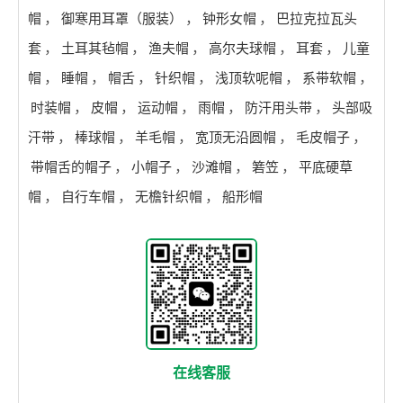
帽
，
御寒用耳罩（服装）
，
钟形女帽
，
巴拉克拉瓦头
套
，
土耳其毡帽
，
渔夫帽
，
高尔夫球帽
，
耳套
，
儿童
帽
，
睡帽
，
帽舌
，
针织帽
，
浅顶软呢帽
，
系带软帽
，
时装帽
，
皮帽
，
运动帽
，
雨帽
，
防汗用头带
，
头部吸
汗带
，
棒球帽
，
羊毛帽
，
宽顶无沿圆帽
，
毛皮帽子
，
带帽舌的帽子
，
小帽子
，
沙滩帽
，
箬笠
，
平底硬草
帽
，
自行车帽
，
无檐针织帽
，
船形帽
在线客服