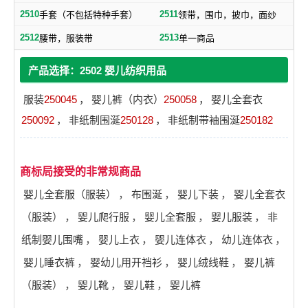
2510
2511
手套（不包括特种手套）
领带，围巾，披巾，面纱
2512
2513
腰带，服装带
单一商品
产品选择：2502 婴儿纺织用品
服装
250045
，
婴儿裤（内衣）
250058
，
婴儿全套衣
250092
，
非纸制围涎
250128
，
非纸制带袖围涎
250182
商标局接受的非常规商品
婴儿全套服（服装）
，
布围涎
，
婴儿下装
，
婴儿全套衣
（服装）
，
婴儿爬行服
，
婴儿全套服
，
婴儿服装
，
非
纸制婴儿围嘴
，
婴儿上衣
，
婴儿连体衣
，
幼儿连体衣
，
婴儿睡衣裤
，
婴幼儿用开裆衫
，
婴儿绒线鞋
，
婴儿裤
（服装）
，
婴儿靴
，
婴儿鞋
，
婴儿裤