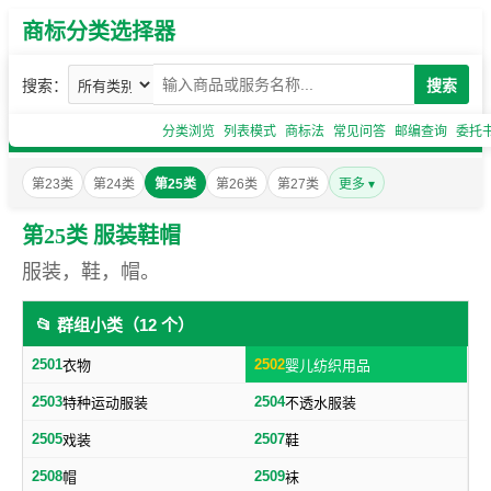
商标分类选择器
搜索：
搜索
分类浏览
列表模式
商标法
常见问答
邮编查询
委托
第23类
第24类
第25类
第26类
第27类
更多 ▾
第25类 服装鞋帽
服装，鞋，帽。
📂 群组小类（12 个）
2501
2502
衣物
婴儿纺织用品
2503
2504
特种运动服装
不透水服装
2505
2507
戏装
鞋
2508
2509
帽
袜