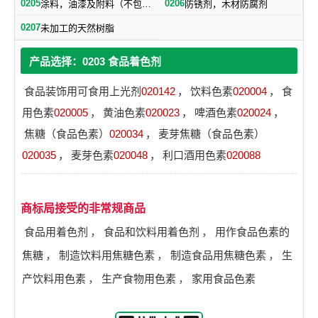
0205
0206
涂料，油漆及附料（不包括绝缘漆）
防锈剂，木材防腐剂
0207
未加工的天然树脂
产品选择：0203 食品着色剂
食品装饰用可食用上光剂
020142
，
饮料色素
020004
，
食
用色素
020005
，
黄油色素
020023
，
啤酒色素
020024
，
焦糖（食品色素）
020034
，
麦芽焦糖（食品色素）
020035
，
麦芽色素
020048
，
利口酒用色素
020088
商标局接受的非常规商品
食品用着色剂
，
食品和饮料用着色剂
，
用作食品色素的
焦糖
，
制造饮料用焦糖色素
，
制造食品用焦糖色素
，
生
产饮料用色素
，
生产食物用色素
，
家用食品色素