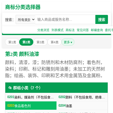
商标分类选择器
搜索：
搜索
分类浏览
列表模式
商标法
常见问答
邮编查询
委托
第1类
第2类
第3类
第4类
更多 ▾
第2类 颜料油漆
颜料，清漆，漆；防锈剂和木材防腐剂；着色剂，
染料；印刷、标记和雕刻用油墨；未加工的天然树
脂；绘画、装饰、印刷和艺术用金属箔及金属粉。
📂 群组小类（7 个）
0201
0202
染料，媒染剂（不包括食用）
颜料（不包括食用、绝缘用），画家、装饰家、印刷商和艺术家用金属箔及金属粉
0203
0204
食品着色剂
油墨