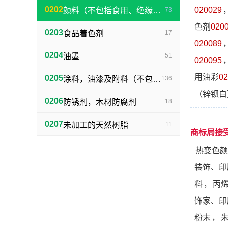
0202
020029
颜料（不包括食用、绝缘用），画家、装饰家、印刷商和艺术家用金属箔及金属粉
73
色剂
020
0203
食品着色剂
17
020089
0204
油墨
51
020095
用油彩
02
0205
涂料，油漆及附料（不包括绝缘漆）
136
（锌钡白
0206
防锈剂，木材防腐剂
18
0207
未加工的天然树脂
11
商标局接
热变色颜
装饰、印
料
，
丙
饰家、印
粉末
，