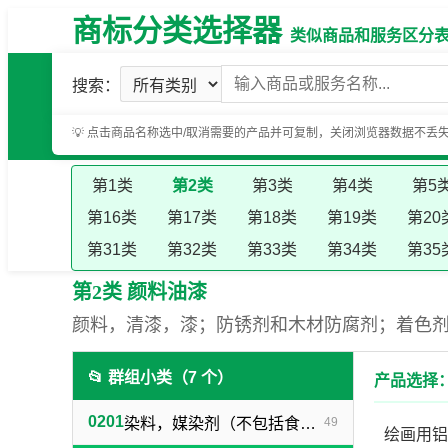
商标分类选择器
类似商品和服务区分表（基
搜索：
💡 点击商品名称选中/取消需要的产品并可复制，关闭浏览器数据不丢
第1类
第2类
第3类
第4类
第5
第16类
第17类
第18类
第19类
第20
第31类
第32类
第33类
第34类
第35
第2类 颜料油漆
颜料，清漆，漆；防锈剂和木材防腐剂；着色
📂 群组小类（7 个）
产品选择
0201
染料，媒染剂（不包括食用）
49
绘画用铝