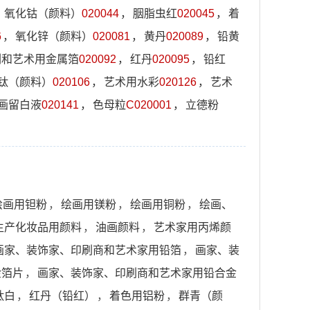
，
氧化钴（颜料）
020044
，
胭脂虫红
020045
，
着
6
，
氧化锌（颜料）
020081
，
黄丹
020089
，
铅黄
刷和艺术用金属箔
020092
，
红丹
020095
，
铅红
钛（颜料）
020106
，
艺术用水彩
020126
，
艺术
画留白液
020141
，
色母粒
C020001
，
立德粉
绘画用钽粉
，
绘画用镁粉
，
绘画用铜粉
，
绘画、
生产化妆品用颜料
，
油画颜料
，
艺术家用丙烯颜
画家、装饰家、印刷商和艺术家用铅箔
，
画家、装
金箔片
，
画家、装饰家、印刷商和艺术家用铅合金
钛白
，
红丹（铅红）
，
着色用铝粉
，
群青（颜