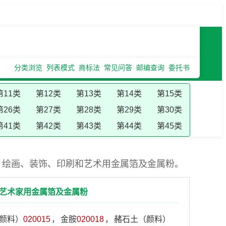
分类浏览
列表模式
商标法
常见问答
邮编查询
委托书
第11类
第12类
第13类
第14类
第15类
第26类
第27类
第28类
第29类
第30类
第41类
第42类
第43类
第44类
第45类
；绘画、装饰、印刷和艺术用金属箔及金属粉。
和艺术家用金属箔及金属粉
颜料）
020015
，
金胺
020018
，
赭石土（颜料）