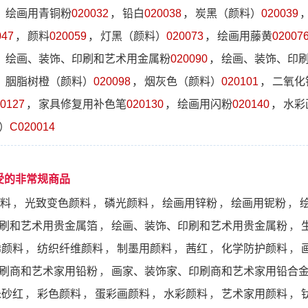
，
绘画用青铜粉
020032
，
铅白
020038
，
炭黑（颜料）
020039
047
，
颜料
020059
，
灯黑（颜料）
020073
，
绘画用藤黄
02007
，
绘画、装饰、印刷和艺术用金属粉
020090
，
绘画、装饰、印
，
胭脂树橙（颜料）
020098
，
烟灰色（颜料）
020101
，
二氧化
0127
，
家具修复用补色笔
020130
，
绘画用闪粉
020140
，
水彩
）
C020014
受的非常规商品
料
，
光致变色颜料
，
磷光颜料
，
绘画用锌粉
，
绘画用铌粉
，
刷和艺术用贵金属箔
，
绘画、装饰、印刷和艺术用贵金属粉
，
烯颜料
，
纺织纤维颜料
，
制墨用颜料
，
茜红
，
化学防护颜料
，
刷商和艺术家用铅粉
，
画家、装饰家、印刷商和艺术家用铅合
朱砂红
，
彩色颜料
，
蛋彩画颜料
，
水彩颜料
，
艺术家用颜料
，