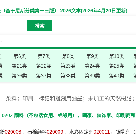
于尼斯分类第十三版） 2026文本(2026年4月20日更新)
搜索
失。
类
第6类
第7类
第8类
第9类
第10类
类
第21类
第22类
第23类
第24类
第25类
类
第36类
第37类
第38类
第39类
第40类
剂，染料；印刷、标记和雕刻用油墨；未加工的天然树脂
：0202 颜料（不包括食用、绝缘用），画家、装饰家、印刷商
粉
020008
，
石棉颜料
020009
，
水彩固定剂
020011
，
银乳剂（