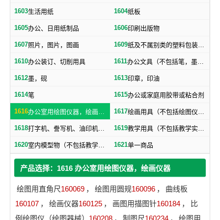
1603
1604
生活用纸
纸板
1605
1606
办公、日用纸制品
印刷出版物
1607
1609
照片，图片，图画
纸及不属别类的塑料包装物品
1610
1611
办公装订、切削用具
办公文具（不包括笔，墨，印，胶水）
1612
1613
墨，砚
印章，印油
1614
1615
笔
办公或家庭用胶带或粘合剂
1616
1617
办公室用绘图仪器，绘画仪器
绘画用具（不包括绘图仪器，笔）
1618
1619
打字机、誊写机、油印机及其附件（包括印刷铅字、印版）
教学用具（不包括教学实验用仪器）
1620
1621
室内模型物（不包括教学用模型标本）
单一商品
产品选择：1616 办公室用绘图仪器，绘画仪器
绘图用直角尺
160069
，
绘图用圆规
160096
，
曲线板
160107
，
绘画仪器
160125
，
画图用描图针
160184
，
比
例绘图仪（绘图器械）
160208
，
制图尺
160234
，
绘图用