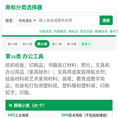
商标分类选择器
搜索：
搜索
分类浏览
列表模式
商标法
常见问答
邮编查询
委托
第14类
第15类
第16类
第17类
第18类
更多 ▾
第16类 办公工具
纸和纸板；印刷品；书籍装订材料；照片；文具和
办公用品（家具除外）；文具用或家庭用粘合剂；
绘画材料和艺术家用材料；画笔；教育或教学用
品；包装和打包用塑料纸、塑料膜和塑料袋；印刷
铅字，印版。
📂 群组小类（20 个）
1601
1602
工业用纸
技术用纸（不包括绝缘纸）