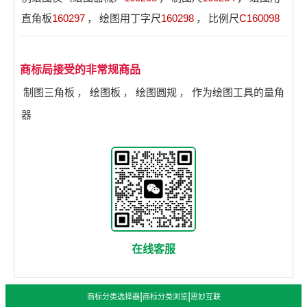
直角板
160297
，
绘图用丁字尺
160298
，
比例尺
C160098
商标局接受的非常规商品
制图三角板
，
绘图板
，
绘图圆规
，
作为绘图工具的量角
器
在线客服
|
|
商标分类选择器
商标分类浏览
思妙互联