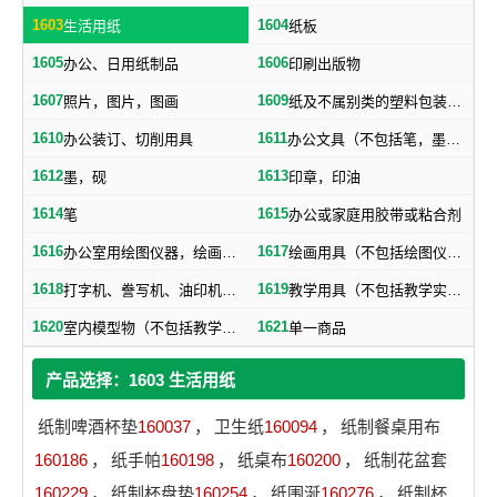
1603
1604
生活用纸
纸板
1605
1606
办公、日用纸制品
印刷出版物
1607
1609
照片，图片，图画
纸及不属别类的塑料包装物品
1610
1611
办公装订、切削用具
办公文具（不包括笔，墨，印，胶水）
1612
1613
墨，砚
印章，印油
1614
1615
笔
办公或家庭用胶带或粘合剂
1616
1617
办公室用绘图仪器，绘画仪器
绘画用具（不包括绘图仪器，笔）
1618
1619
打字机、誊写机、油印机及其附件（包括印刷铅字、印版）
教学用具（不包括教学实验用仪器）
1620
1621
室内模型物（不包括教学用模型标本）
单一商品
产品选择：1603 生活用纸
纸制啤酒杯垫
160037
，
卫生纸
160094
，
纸制餐桌用布
160186
，
纸手帕
160198
，
纸桌布
160200
，
纸制花盆套
160229
，
纸制杯盘垫
160254
，
纸围涎
160276
，
纸制杯