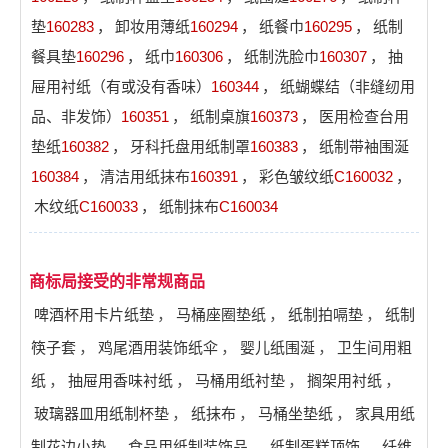
垫
160283
，
卸妆用薄纸
160294
，
纸餐巾
160295
，
纸制
餐具垫
160296
，
纸巾
160306
，
纸制洗脸巾
160307
，
抽
屉用衬纸（有或没有香味）
160344
，
纸蝴蝶结（非缝纫用
品、非发饰）
160351
，
纸制桌旗
160373
，
医用检查台用
垫纸
160382
，
牙科托盘用纸制罩
160383
，
纸制带袖围涎
160384
，
清洁用纸抹布
160391
，
彩色皱纹纸
C160032
，
木纹纸
C160033
，
纸制抹布
C160034
商标局接受的非常规商品
啤酒杯用卡片纸垫
，
马桶座圈垫纸
，
纸制拍嗝垫
，
纸制
筷子套
，
鸡尾酒用装饰纸伞
，
婴儿纸围涎
，
卫生间用粗
纸
，
抽屉用香味衬纸
，
马桶用纸衬垫
，
搁架用衬纸
，
玻璃器皿用纸制杯垫
，
纸抹布
，
马桶坐垫纸
，
家具用纸
制花边小垫
，
食品用纸制装饰品
，
纸制蛋糕顶饰
，
纤维