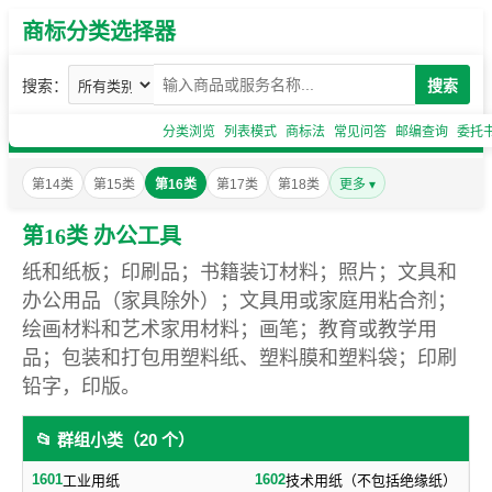
商标分类选择器
搜索：
搜索
分类浏览
列表模式
商标法
常见问答
邮编查询
委托
第14类
第15类
第16类
第17类
第18类
更多 ▾
第16类 办公工具
纸和纸板；印刷品；书籍装订材料；照片；文具和
办公用品（家具除外）；文具用或家庭用粘合剂；
绘画材料和艺术家用材料；画笔；教育或教学用
品；包装和打包用塑料纸、塑料膜和塑料袋；印刷
铅字，印版。
📂 群组小类（20 个）
1601
1602
工业用纸
技术用纸（不包括绝缘纸）