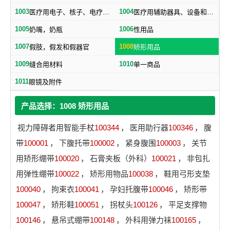
1003
1004
医疗用电子、核子、电疗和Ｘ光设备
医疗用辅助器具、设备和用品
1005
1006
奶嘴，奶瓶
性用品
1007
1008
假肢，假发和假器官
矫形用品
1009
1010
缝合用材料
单一商品
1011
眼镜及附件
产品选择：1008 矫形用品
视力障碍者用智能手杖
100344
，
医用助行器
100346
，
腹
带
100001
，
下腹托带
100002
，
紧身腹围
100003
，
关节
用矫形绷带
100020
，
石膏夹板（外科）
100021
，
非包扎
用弹性绷带
100022
，
矫形用物品
100038
，
鞋用弓形支垫
100040
，
拘束衣
100041
，
孕妇托腹带
100046
，
矫形带
100047
，
矫形鞋
100051
，
拐杖头
100126
，
平足支撑物
100146
，
悬吊式绷带
100148
，
外科用弹力袜
100165
，