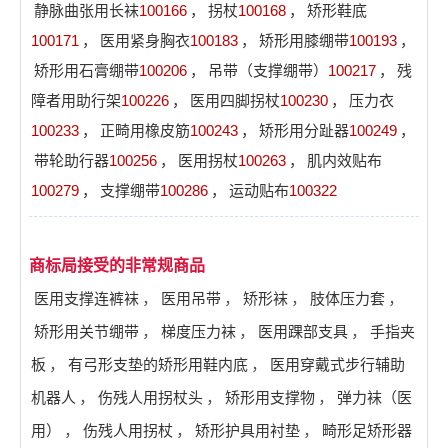
静脉曲张用长袜
100166
，
拐杖
100168
，
矫形鞋底
100171
，
医用紧身胸衣
100183
，
矫形用膝绷带
100193
，
矫形用石膏绷带
100206
，
吊带（支撑绷带）
100217
，
残
障者用助行架
100226
，
医用四脚拐杖
100230
，
压力衣
100233
，
正畸用橡皮筋
100243
，
矫形用分趾器
100249
，
带轮助行器
100256
，
医用拐杖
100263
，
肌内效贴布
100279
，
支撑绷带
100286
，
运动贴布
100322
商标局接受的非常规商品
医用支撑连裤袜
，
医用吊带
，
矫形袜
，
肢体压力套
，
矫形用关节绷带
，
梯度压力袜
，
医用踝部支具
，
手指夹
板
，
有弓形支垫的矫形用鞋内底
，
医用穿戴式步行辅助
机器人
，
伤残人用拐杖头
，
矫形用支撑物
，
弹力袜（医
用）
，
伤残人用拐杖
，
矫形护具用衬垫
，
畸形足矫形器