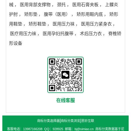
械
，
医用背部支撑物
，
颈托
，
医用石膏夹板
，
上髁炎
护肘
，
矫形垫
，
腹带（医用）
，
矫形用鞋内底
，
矫形
用鞋垫
，
矫形鞋垫
，
医用压力袜
，
医用压力紧身衣
，
医疗用压力袜
，
医用孕妇托腹带
，
术后压力衣
，
脊椎矫
形设备
在线客服
|
|
商标分类选择器
商标分类浏览
思妙互联
客服电话：13987166208 QQ：928925 邮箱：bj@simiao.cn 商标分类数据基于尼