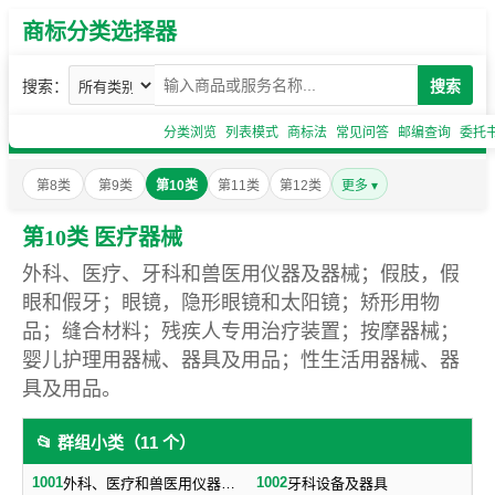
商标分类选择器
搜索：
搜索
分类浏览
列表模式
商标法
常见问答
邮编查询
委托
第8类
第9类
第10类
第11类
第12类
更多 ▾
第10类 医疗器械
外科、医疗、牙科和兽医用仪器及器械；假肢，假
眼和假牙；眼镜，隐形眼镜和太阳镜；矫形用物
品；缝合材料；残疾人专用治疗装置；按摩器械；
婴儿护理用器械、器具及用品；性生活用器械、器
具及用品。
📂 群组小类（11 个）
1001
1002
外科、医疗和兽医用仪器、器械、设备，不包括电子、核子、电疗、医疗用Ｘ光设备、器械及仪器
牙科设备及器具