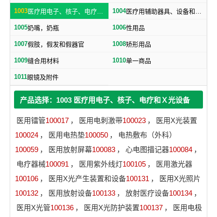
1003
1004
医疗用电子、核子、电疗和Ｘ光设备
医疗用辅助器具、设备和用品
1005
1006
奶嘴，奶瓶
性用品
1007
1008
假肢，假发和假器官
矫形用品
1009
1010
缝合用材料
单一商品
1011
眼镜及附件
产品选择：1003 医疗用电子、核子、电疗和Ｘ光设备
医用镭管
100017
，
医用电刺激带
100023
，
医用X光装置
100024
，
医用电热垫
100050
，
电热敷布（外科）
100059
，
医用放射屏幕
100083
，
心电图描记器
100084
，
电疗器械
100091
，
医用紫外线灯
100105
，
医用激光器
100106
，
医用X光产生装置和设备
100131
，
医用X光照片
100132
，
医用放射设备
100133
，
放射医疗设备
100134
，
医用X光管
100136
，
医用X光防护装置
100137
，
医用电极