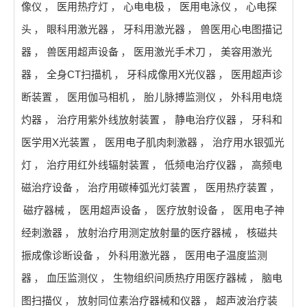
像仪
，
医用热疗灯
，
心电电极
，
医用电泳仪
，
心电探
头
，
眼科用激光器
，
牙科用激光器
，
兽医用心电图描记
器
，
兽医用超声设备
，
医用激光手术刀
，
美容用激光
器
，
全身CT扫描机
，
牙科成像用X光仪器
，
医用超声诊
断装置
，
医用伽马相机
，
胎儿脉搏监测仪
，
外科用电烧
灼器
，
治疗用紫外线放射装置
，
静电治疗仪器
，
牙科和
医学用X光装置
，
医用电子肌肉刺激器
，
治疗用水银弧光
灯
，
治疗用红外线辐射装置
，
低频电治疗仪器
，
高频电
磁治疗设备
，
治疗用碳棒弧光灯装置
，
医用热疗装置
，
磁疗器械
，
医用超声设备
，
医疗放射设备
，
医用电子神
经刺激器
，
放射治疗用测定放射量的医疗器械
，
核磁共
振成像诊断设备
，
外科用激光器
，
医用电子温度监测
器
，
血压监测仪
，
生物组织间质热疗用医疗器械
，
脑电
图扫描仪
，
放射同位素治疗器械和仪器
，
超声波治疗装