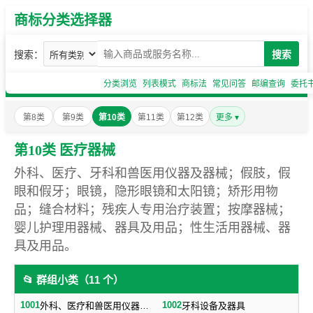
商标分类选择器
搜索：
搜索
分类浏览
列表模式
商标法
常见问答
邮编查询
委托
第8类
第9类
第10类
第11类
第12类
更多 ▾
第10类 医疗器械
外科、医疗、牙科和兽医用仪器及器械；假肢，假
眼和假牙；眼镜，隐形眼镜和太阳镜；矫形用物
品；缝合材料；残疾人专用治疗装置；按摩器械；
婴儿护理用器械、器具及用品；性生活用器械、器
具及用品。
📂 群组小类（11 个）
1001
1002
外科、医疗和兽医用仪器、器械、设备，不包括电子、核子、电疗、医疗用Ｘ光设备、器械及仪器
牙科设备及器具