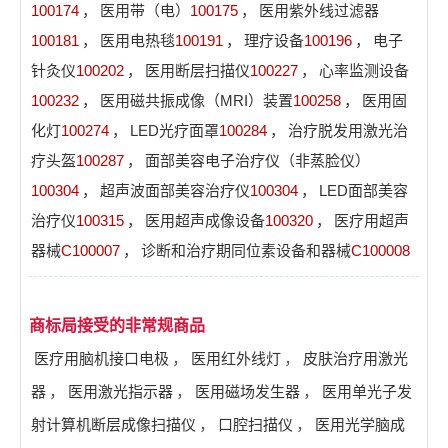
100174
，
医用带（电）
100175
，
医用紫外线过滤器
100181
，
医用电热毯
100191
，
理疗设备
100196
，
电子
针灸仪
100202
，
医用断层扫描仪
100227
，
心率监测设备
100232
，
医用磁共振成像（MRI）装置
100258
，
医用固
化灯
100274
，
LED光疗面罩
100284
，
治疗脱发用激光治
疗头盔
100287
，
面部美容电子治疗仪（非蒸脸仪）
100304
，
超声波面部美容治疗仪
100304
，
LED面部美容
治疗仪
100315
，
医用超声成像设备
100320
，
医疗用超声
器械
C100007
，
诊断和治疗期同位素设备和器械
C100008
商标局接受的非常规商品
医疗用脑机接口电极
，
医用红外线灯
，
皮肤治疗用激光
器
，
医用激光指示器
，
医用磁场发生器
，
医用单光子发
射计算机断层成像扫描仪
，
口腔扫描仪
，
医用光学脑成