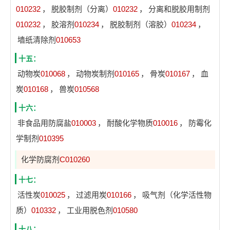
010232
，
脱胶制剂（分离）
010232
，
分离和脱胶用制剂
010232
，
胶溶剂
010234
，
脱胶制剂（溶胶）
010234
，
墙纸清除剂
010653
十五：
动物炭
010068
，
动物炭制剂
010165
，
骨炭
010167
，
血
炭
010168
，
兽炭
010568
十六：
非食品用防腐盐
010003
，
耐酸化学物质
010016
，
防霉化
学制剂
010395
化学防腐剂
C010260
十七：
活性炭
010025
，
过滤用炭
010166
，
吸气剂（化学活性物
质）
010332
，
工业用脱色剂
010580
十八：