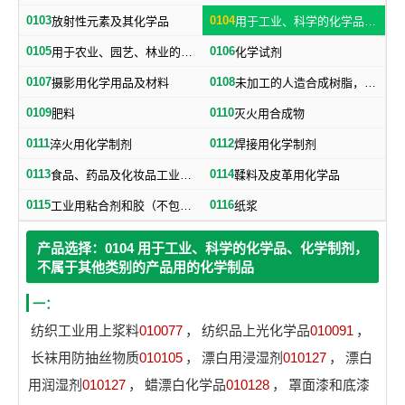
0103
0104
放射性元素及其化学品
用于工业、科学的化学品、化学制剂，不属于其他类别的产品用的化学制品
0105
0106
用于农业、园艺、林业的化学品、化学制剂
化学试剂
0107
0108
摄影用化学用品及材料
未加工的人造合成树脂，未加工塑料物质（不包括未加工的天然树脂）
0109
0110
肥料
灭火用合成物
0111
0112
淬火用化学制剂
焊接用化学制剂
0113
0114
食品、药品及化妆品工业用化学品（不包括食品用防腐盐）
鞣料及皮革用化学品
0115
0116
工业用粘合剂和胶（不包括纸用粘合剂）
纸浆
产品选择：0104 用于工业、科学的化学品、化学制剂，
不属于其他类别的产品用的化学制品
一：
纺织工业用上浆料
010077
，
纺织品上光化学品
010091
，
长袜用防抽丝物质
010105
，
漂白用浸湿剂
010127
，
漂白
用润湿剂
010127
，
蜡漂白化学品
010128
，
罩面漆和底漆