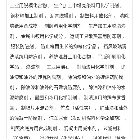
工业用脱模化合物
，
生产加工中增亮染料用化学制剂
，
钢材精加工制剂
，
沥青脱模剂
，
制塑料用催化剂
，
清除
墙纸用合成物
，
制颜料用化学制剂
，
生产加工用脱脂溶
剂
，
金属电镀用化学成分
，
运载工具散热器用防冻剂
，
服装防皱剂
，
防止霉菌生长的抑霉化学品
，
挡风玻璃清
洗系统用防冻剂
，
养护混凝土用化合物
，
平版印刷用化
学品
，
渗碳剂
，
工业用沸石
，
制油漆用化学制剂
，
除
油漆和油外的砖瓦防腐剂
，
除油漆和油外的砖建筑防腐
剂
，
除油漆和油外的石建筑防腐剂
，
除油漆和油外的水
泥防腐剂
，
融雪和冰用化学制剂
，
制清漆用的羯布罗香
膏
，
制唱片用混合剂
，
竹炭（活性炭）
，
除油漆和油外
的混凝土防腐剂
，
汽车尿素（发动机燃料化学添加剂）
，
制照片底片用合成制剂
，
混凝土用减水剂
，
过滤材料
（矿物质）
，
过滤材料（化学制剂）
，
过滤材料（植物