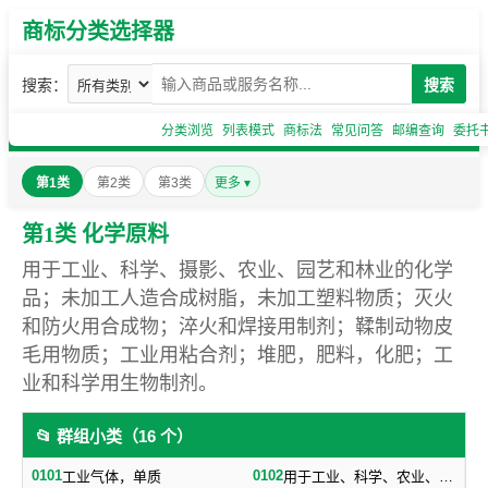
商标分类选择器
搜索：
搜索
分类浏览
列表模式
商标法
常见问答
邮编查询
委托
第1类
第2类
第3类
更多 ▾
第1类 化学原料
用于工业、科学、摄影、农业、园艺和林业的化学
品；未加工人造合成树脂，未加工塑料物质；灭火
和防火用合成物；淬火和焊接用制剂；鞣制动物皮
毛用物质；工业用粘合剂；堆肥，肥料，化肥；工
业和科学用生物制剂。
📂 群组小类（16 个）
0101
0102
工业气体，单质
用于工业、科学、农业、园艺、林业的工业化工原料