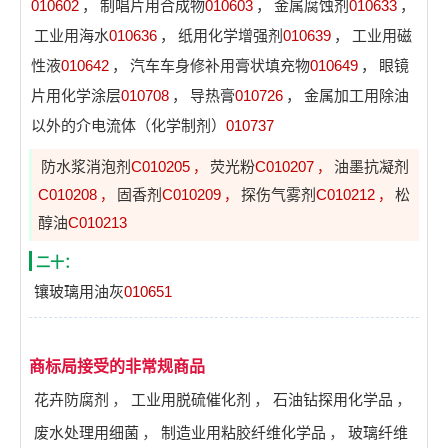
010602
，
制唱片用合成物
010603
，
金属腐蚀剂
010633
，
工业用海水
010636
，
纸用化学增强剂
010639
，
工业用磁
性液
010642
，
汽车车身修补用膏状填充物
010649
，
眼镜
片用化学涂层
010708
，
导热膏
010726
，
金属加工用除油
以外的介电流体（化学制剂）
010737
防水浆消泡剂
C010205
荧光粉
C010207
油墨抗凝剂
，
，
C010208
固香剂
C010209
探伤气雾剂
C010212
松
，
，
，
醇油
C010213
二十：
镶玻璃用油灰
010651
商标局接受的非常规商品
花卉防腐剂
，
工业用脱硫催化剂
，
石油钻探用化学品
，
废水处理用细菌
，
制造业用粘胶纤维化学品
，
玻璃纤维