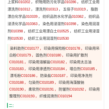
上浆料
010202
，
织物用防污化学品
010286
，
纺织工业用
漂洗剂
010312
，
漂洗剂
010313
，
五倍子
010319
，
脂肪
漂白化学品
010339
，
纺织品防水化学品
010362
，
纺织品
浸渍化学品
010363
，
染色用浸湿剂
010398
，
染色用润湿
剂
010398
，
纺织工业用漂白土
010525
，
纺织工业用浸湿
剂
010530
，
纺织工业用润湿剂
010530
染料助剂
C010177
印染用保险粉
C010178
印染用吊
，
，
白粉
C010179
固色剂
C010180
印染用扩散剂
，
，
C010181
印染用溶解盐
C010182
印染用太古油
，
，
C010183
印染用渗透剂
C010184
增白剂
C010185
，
，
，
漂毛粉
C010186
防染盐
C010187
印染用净洗剂
，
，
C010188
匀染剂
C010189
印染用海藻酸钠
，
，
C010190
柔软剂
C010191
防皱剂
C010192
印染用
，
，
，
整理剂
C010193
纤维润滑剂
C010194
，
二：