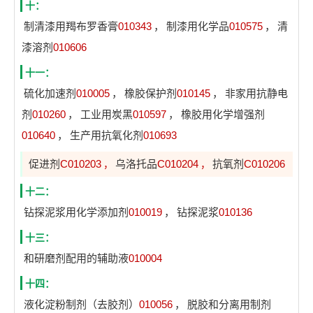
十：
制清漆用羯布罗香膏
010343
，
制漆用化学品
010575
，
清
漆溶剂
010606
十一：
硫化加速剂
010005
，
橡胶保护剂
010145
，
非家用抗静电
剂
010260
，
工业用炭黑
010597
，
橡胶用化学增强剂
010640
，
生产用抗氧化剂
010693
促进剂
C010203
乌洛托品
C010204
抗氧剂
C010206
，
，
十二：
钻探泥浆用化学添加剂
010019
，
钻探泥浆
010136
十三：
和研磨剂配用的辅助液
010004
十四：
液化淀粉制剂（去胶剂）
010056
，
脱胶和分离用制剂