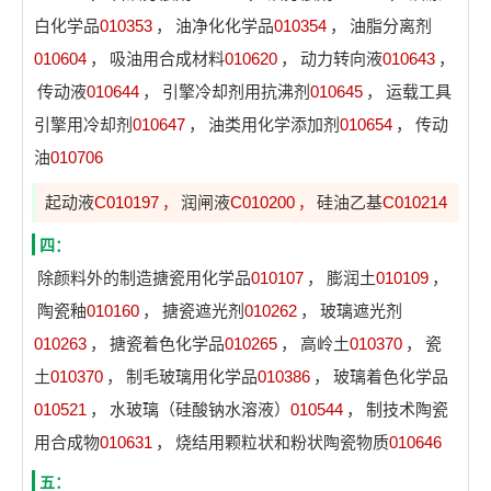
白化学品
010353
，
油净化化学品
010354
，
油脂分离剂
010604
，
吸油用合成材料
010620
，
动力转向液
010643
，
传动液
010644
，
引擎冷却剂用抗沸剂
010645
，
运载工具
引擎用冷却剂
010647
，
油类用化学添加剂
010654
，
传动
油
010706
起动液
C010197
润闸液
C010200
硅油乙基
C010214
，
，
四：
除颜料外的制造搪瓷用化学品
010107
，
膨润土
010109
，
陶瓷釉
010160
，
搪瓷遮光剂
010262
，
玻璃遮光剂
010263
，
搪瓷着色化学品
010265
，
高岭土
010370
，
瓷
土
010370
，
制毛玻璃用化学品
010386
，
玻璃着色化学品
010521
，
水玻璃（硅酸钠水溶液）
010544
，
制技术陶瓷
用合成物
010631
，
烧结用颗粒状和粉状陶瓷物质
010646
五：