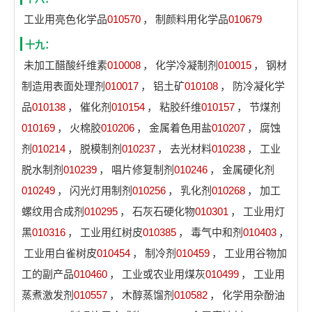
工业用亮色化学品
010570
，
制颜料用化学品
010679
十九：
未加工醋酸纤维素
010008
，
化学冷凝制剂
010015
，
钢材
制造用表面处理剂
010017
，
铝土矿
010108
，
防冷凝化学
品
010138
，
催化剂
010154
，
粘胶纤维
010157
，
节煤剂
010169
，
火棉胶
010206
，
金属着色用盐
010207
，
腐蚀
剂
010214
，
脱模制剂
010237
，
去光材料
010238
，
工业
脱水制剂
010239
，
唱片修复制剂
010246
，
金属硬化剂
010249
，
闪光灯用制剂
010256
，
乳化剂
010268
，
加工
螺纹用合成剂
010295
，
石灰石硬化物
010301
，
工业用灯
黑
010316
，
工业用红树皮
010385
，
毒气中和剂
010403
，
工业用白雀树皮
010454
，
制冷剂
010459
，
工业用谷物加
工的副产品
010460
，
工业或农业用煤灰
010499
，
工业用
蒸煮激发剂
010557
，
木醇蒸馏剂
010582
，
化学用杂酚油