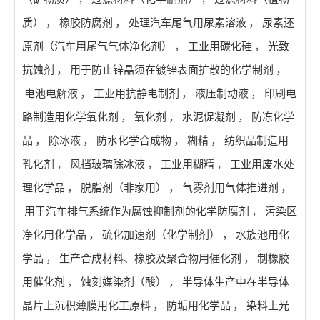
质）
，
橡胶防腐剂
，
处理汽车尾气用尿素溶液
，
尿素还
原剂（汽车用尾气气体净化剂）
，
工业用碳化硅
，
光致
抗蚀剂
，
用于防止锌晶须在镀锌表面扩散的化学制剂
，
电池电解液
，
工业用抗静电制剂
，
液压制动液
，
印刷电
路制造用化学氧化剂
，
氧化剂
，
水泥促凝剂
，
防冻化学
品
，
除冰液
，
防水化学合成物
，
糊精
，
纺织品制造用
乳化剂
，
风挡玻璃除冰液
，
工业用糊精
，
工业用废水处
理化学品
，
脱脂剂（非家用）
，
气雾剂用气体推进剂
，
用于汽车排气系统作为腐蚀抑制剂的化学防腐剂
，
污染区
净化用化学品
，
硫化加速剂（化学制剂）
，
水族池用化
学品
，
生产合成材料、橡胶及聚合物用催化剂
，
制橡胶
用催化剂
，
蚀刻媒染剂（酸）
，
半导体生产中在半导体
晶片上沉积薄膜用化工原料
，
防垢用化学品
，
染料上光