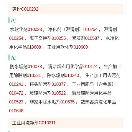
铸粉
C010202
八：
水软化剂
010023
，
净化剂（澄清剂）
010254
，
澄清剂
010254
，
离子交换剂
010255
，
絮凝剂
010587
，
水净化
用化学品
010608
，
工业用软化剂
010609
九：
防水垢剂
010073
，
清洁烟囱用化学品
010174
，
生产加工
用除脂剂
010231
，
除水垢剂
010240
，
生产加工用去污剂
010241
，
镜头防污剂
010377
，
工业用肥皂（含金属）
010472
，
玻璃防污剂
010522
，
窗玻璃防污用化学品
010523
，
非家用除水垢剂
010635
，
散热器清洗化学品
010648
工业用洗净剂
C010211