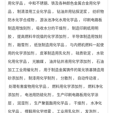
用化学品
，
中和不锈钢、铁及各种颜色金属合金用化学
品
，
制清漆用工业化学品
，
钻油井用钻探泥浆
，
纺织物
防水化学合成物
，
游泳池净化水用化学品
，
印刷电路板
制造用蚀刻剂
，
吸收水分的干燥剂
，
制造印刷纸用明
胶
，
提高燃料辛烷值的化学添加剂
，
半导体制造用蚀刻
剂
，
融雪剂
，
纸张制造用化学品
，
与内燃机燃料一起使
用的化学添加剂
，
皮革制造用乳化剂
，
硅质软泥
，
水软
化用化学品
，
光触媒
，
油井钻井液用化学添加剂
，
石油
加工工业用催化剂
，
用于制造金属铸件的氧化铁基铸造用
砂添加剂
，
制漆用化学制剂
，
分散剂
，
自动传动液
，
处理有害废物用化学品
，
燃料用化学添加剂
，
燃料净化
添加剂
，
电池用防硫化剂
，
生产印刷电路板用化学涂
层
，
润湿剂
，
生产聚氨酯用化学品
，
干燥剂
，
水净化
化学品
，
撑鞋用化学喷雾
，
工业用乳化剂
，
发泡剂
，