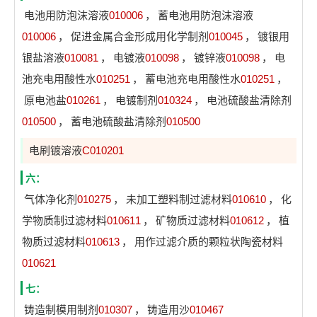
电池用防泡沫溶液
010006
，
蓄电池用防泡沫溶液
010006
，
促进金属合金形成用化学制剂
010045
，
镀银用
银盐溶液
010081
，
电镀液
010098
，
镀锌液
010098
，
电
池充电用酸性水
010251
，
蓄电池充电用酸性水
010251
，
原电池盐
010261
，
电镀制剂
010324
，
电池硫酸盐清除剂
010500
，
蓄电池硫酸盐清除剂
010500
电刷镀溶液
C010201
六：
气体净化剂
010275
，
未加工塑料制过滤材料
010610
，
化
学物质制过滤材料
010611
，
矿物质过滤材料
010612
，
植
物质过滤材料
010613
，
用作过滤介质的颗粒状陶瓷材料
010621
七：
铸造制模用制剂
010307
，
铸造用沙
010467