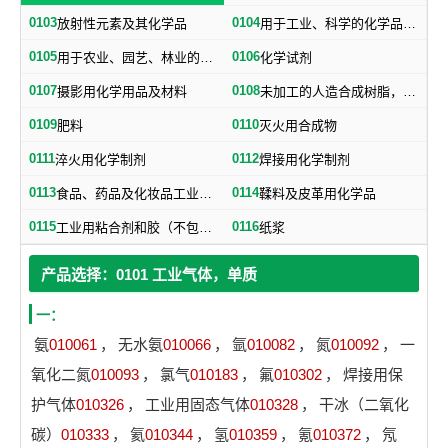
0103
0104
放射性元素及其化学品
用于工业、科学的化学品、化学制剂，不属于其他类别的产品用的化学制品
0105
0106
用于农业、园艺、林业的化学品、化学制剂
化学试剂
0107
0108
摄影用化学用品及材料
未加工的人造合成树脂，未加工塑料物质（不包括未加工的天然树脂）
0109
0110
肥料
灭火用合成物
0111
0112
淬火用化学制剂
焊接用化学制剂
0113
0114
食品、药品及化妆品工业用化学品（不包括食品用防腐盐）
鞣料及皮革用化学品
0115
0116
工业用粘合剂和胶（不包括纸用粘合剂）
纸浆
产品选择：0101 工业气体，单质
一：
氨
010061
，
无水氨
010066
，
氩
010082
，
氮
010092
，
一
氧化二氮
010093
，
氯气
010183
，
氟
010302
，
焊接用保
护气体
010326
，
工业用固态气体
010328
，
干冰（二氧化
碳）
010333
，
氦
010344
，
氢
010359
，
氪
010372
，
氖