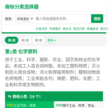
商标分类选择器
搜索：
搜索
分类浏览
列表模式
商标法
常见问答
邮编查询
委托
第1类
第2类
第3类
更多 ▾
第1类 化学原料
用于工业、科学、摄影、农业、园艺和林业的化学
品；未加工人造合成树脂，未加工塑料物质；灭火
和防火用合成物；淬火和焊接用制剂；鞣制动物皮
毛用物质；工业用粘合剂；堆肥，肥料，化肥；工
业和科学用生物制剂。
📂 群组小类（16 个）
0101
0102
工业气体，单质
用于工业、科学、农业、园艺、林业的工业化工原料