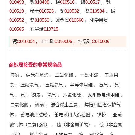
010493
，
锶
010498
，
锝
010516
，
碲
010517
，
铽
010519
，
稀土
010526
，
铊
010532
，
铥
010534
，
镱
010552
，
钇
010553
，
碱金属
010560
，
化学用溴
010585
，
石墨烯
010715
钙
C010004
工业硅
C010005
结晶硅
C010006
，
，
商标局接受的非常规商品
液氨
，
纳米石墨烯
，
二氧化硫
，
一氧化碳
，
工业用
氨
，
压缩氢气
，
压缩氮气
，
半导体用硅
，
氙气
，
氘
气
，
氘
，
溴素
，
氢气
，
六氟化硫
，
太阳能电池用硅
，
二氧化氯
，
硫磺
，
混合稀土金属
，
焊接用固态保护气
体
，
蓄电池用碳粉
，
蓄电池用人造石墨
，
锑粉
，
亚硫
酸气体（二氧化硫）
，
硫（非金属矿物）
，
硫（非金属
元素）
，
稀土金属
，
天然石墨
，
溴
，
硫化氢
，
氧
，