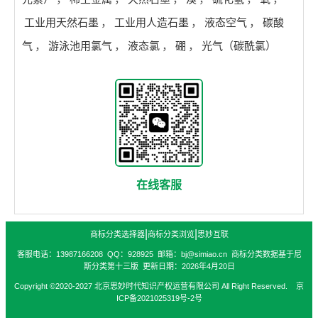
工业用天然石墨
，
工业用人造石墨
，
液态空气
，
碳酸
气
，
游泳池用氯气
，
液态氯
，
硼
，
光气（碳酰氯）
在线客服
|
|
商标分类选择器
商标分类浏览
思妙互联
客服电话：13987166208 QQ：928925 邮箱：bj@simiao.cn 商标分类数据基于尼
斯分类第十三版 更新日期：2026年4月20日
Copyright ©2020-2027 北京思妙时代知识产权运营有限公司 All Right Reserved. 京
ICP备2021025319号-2号