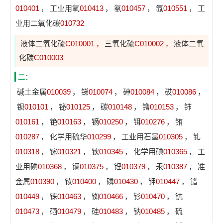
010401
，
工业用氧
010413
，
氡
010457
，
氙
010551
，
工
业用二氧化碳
010732
液体二氧化硫
C010001
三氧化硫
C010002
液体二氧
，
，
化碳
C010003
二：
碱土金属
010039
，
锑
010074
，
砷
010084
，
砹
010086
，
钡
010101
，
铋
010125
，
碳
010148
，
镥
010153
，
铈
010161
，
铯
010163
，
镝
010250
，
铒
010276
，
铕
010287
，
化学用硫华
010299
，
工业用石墨
010305
，
钆
010318
，
镓
010321
，
钬
010345
，
化学用碘
010365
，
工
业用碘
010368
，
镧
010375
，
锂
010379
，
汞
010387
，
准
金属
010390
，
钕
010400
，
磷
010430
，
钾
010447
，
镨
010449
，
铼
010463
，
铷
010466
，
钐
010470
，
钪
010473
，
硒
010479
，
硅
010483
，
钠
010485
，
硫