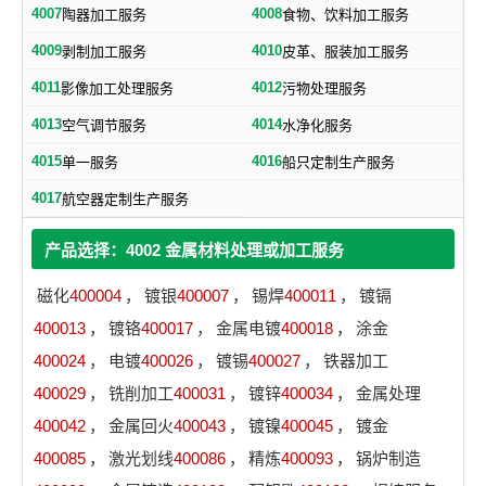
4007
4008
陶器加工服务
食物、饮料加工服务
4009
4010
剥制加工服务
皮革、服装加工服务
4011
4012
影像加工处理服务
污物处理服务
4013
4014
空气调节服务
水净化服务
4015
4016
单一服务
船只定制生产服务
4017
航空器定制生产服务
产品选择：4002 金属材料处理或加工服务
磁化
400004
，
镀银
400007
，
锡焊
400011
，
镀镉
400013
，
镀铬
400017
，
金属电镀
400018
，
涂金
400024
，
电镀
400026
，
镀锡
400027
，
铁器加工
400029
，
铣削加工
400031
，
镀锌
400034
，
金属处理
400042
，
金属回火
400043
，
镀镍
400045
，
镀金
400085
，
激光划线
400086
，
精炼
400093
，
锅炉制造