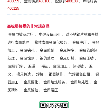
400099
，
金属铸造
400100
，
配钥匙
400108
，
焊接服务
400125
商标局接受的非常规商品
金属电镀及层压
，
电焊设备出租
，
对不锈钢片材和卷材
进行表面处理
，
物体表面金属化服务
，
金属冲压
，
金器
加工
，
金属钻孔
，
金属雕刻
，
金属焊接
，
金属管的热
处理
，
金属蚀刻
，
铝的处理
，
金属切割
，
金属压铸
，
金属钎焊
，
退磁
，
消磁
，
金属加工
，
热浸镀
，
退
火
，
模具铸造
，
焊接
，
银器制作
，
气焊设备出租
，
锡
器加工
，
金属硬化
，
金属熔炼服务
，
金属热处理
，
金
属精炼
，
金属镀釉
，
金属层压