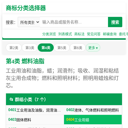
商标分类选择器
搜索：
搜索
分类浏览
列表模式
商标法
常见问答
邮编查询
委托
第2类
第3类
第4类
第5类
第6类
更多 ▾
第4类 燃料油脂
工业用油和油脂，蜡；润滑剂；吸收、润湿和粘结
灰尘用合成物；燃料和照明材料；照明用蜡烛和灯
芯。
📂 群组小类（7 个）
0401
0402
工业用油及油脂，润滑油，润滑剂（不包括燃料用油）
液体、气体燃料和照明燃料
0403
0404
固体燃料
工业用蜡