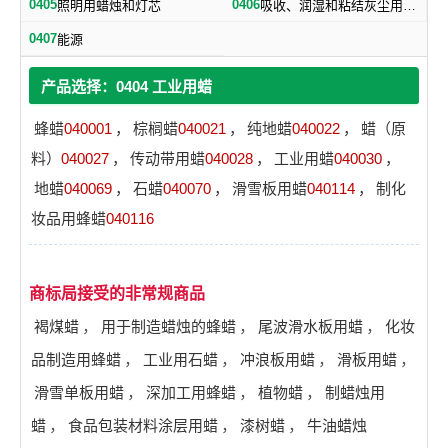
0405
0406
照明用蜡烛和灯芯
吸收、润湿和粘结灰尘用合成物
0407
能源
产品选择：0404 工业用蜡
蜂蜡
040001
，
棕榈蜡
040021
，
纯地蜡
040022
，
蜡（原
料）
040027
，
传动带用蜡
040028
，
工业用蜡
040030
，
地蜡
040069
，
石蜡
040070
，
滑雪板用蜡
040114
，
制化
妆品用蜂蜡
040116
商标局接受的非常规商品
褐煤蜡
，
用于制造蜡烛的蜂蜡
，
尾波滑水板用蜡
，
化妆
品制造用蜂蜡
，
工业用石蜡
，
冲浪板用蜡
，
滑板用蜡
，
滑雪单板用蜡
，
深加工用蜂蜡
，
植物蜡
，
制蜡烛用
蜡
，
食品包装材料涂层用蜡
，
漆树蜡
，
牛油蜡烛