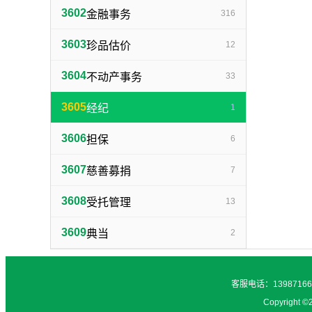
3602
金融事务
316
3603
珍品估价
12
3604
不动产事务
33
3605
经纪
1
3606
担保
6
3607
慈善募捐
7
3608
受托管理
13
3609
典当
2
客服电话：1398716
Copyright