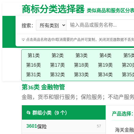
商标分类选择器
类似商品和服务区分表（基
搜索：
💡 点击商品名称选中/取消需要的产品并可复制，关闭浏览器数据不丢
第1类
第2类
第3类
第4类
第5
第16类
第17类
第18类
第19类
第20
第31类
第32类
第33类
第34类
第35
第36类 金融物管
金融，货币和银行服务；保险服务；不动产服
📂 群组小类（9 个）
产品选择：
3601
保险
57
海关金融