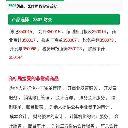
3509
药品、医疗用品零售或批发服务
产品选择：3507 财会
簿记
350015
，
会计
350015
，
编制账目报表
350016
，
商
业审计
350017
，
拟备工资单
350067
，
税务筹划
350073
，
开发票
350098
，
税务申报服务
350123
，
财务审计
350144
商标局接受的非常规商品
为他人进行企业工资单管理
，
开商业发票服务
，
开发票
服务
，
销售账目管理
，
会计咨询
，
法务会计服务
，
绘
制账单、账目报表
，
为他人提供公共事业费率的审计
，
成本会计
，
财务报表的审计
，
计算机化的会计服务
，
会
计服务
，
账目审计
，
为第三方提供会计服务
，
有关会计