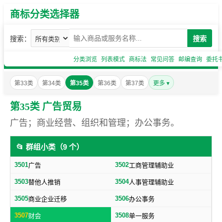
商标分类选择器
搜索：
搜索
分类浏览
列表模式
商标法
常见问答
邮编查询
委托
第33类
第34类
第35类
第36类
第37类
更多 ▾
第35类 广告贸易
广告；商业经营、组织和管理；办公事务。
📂 群组小类（9 个）
3501
3502
广告
工商管理辅助业
3503
3504
替他人推销
人事管理辅助业
3505
3506
商业企业迁移
办公事务
3507
3508
财会
单一服务