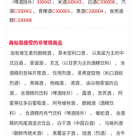
（啤酒除外）
330042
，
米酒
330043
，
白酒
C330008
，
汽
酒
C330001
，
青稞酒
C330003
，
黄酒
C330004
，
食用酒
精
C330006
商标局接受的非常规商品
加有维生素的朗姆酒
，
草本型利口酒
，
以高粱为主的中
式白酒
，
蒸馏酒
，
尼瓦（以甘蔗为主的酒精饮料）
，
含
酒精的苦味开胃酒
，
饮用烈酒
，
蒸煮提取物（利口酒和
烈酒）
，
青梅酒
，
杨梅酒
，
清酒
，
由谷物蒸馏的白
酒
，
含酒精的饮料（啤酒除外）
，
露酒
，
苦荞酒
，
阿
蒙蒂拉多白葡萄酒
，
阿夸维特酒
，
朗姆酒（酒精饮
料）
，
含酒精的充气饮料（啤酒除外）
，
蝮蛇酒
，
含酒
精的鸡尾酒混合饮品
，
白干酒（中国白酒）
，
马格利酒
（朝鲜传统米酒）
，
黑覆盆子酒
，
烧酒（烈酒）
，
含牛