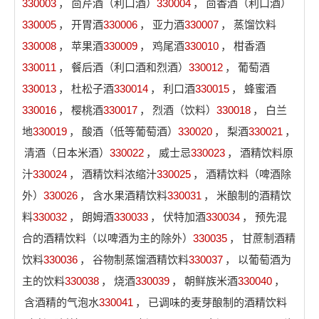
330003
，
茴芹酒（利口酒）
330004
，
茴香酒（利口酒）
330005
，
开胃酒
330006
，
亚力酒
330007
，
蒸馏饮料
330008
，
苹果酒
330009
，
鸡尾酒
330010
，
柑香酒
330011
，
餐后酒（利口酒和烈酒）
330012
，
葡萄酒
330013
，
杜松子酒
330014
，
利口酒
330015
，
蜂蜜酒
330016
，
樱桃酒
330017
，
烈酒（饮料）
330018
，
白兰
地
330019
，
酸酒（低等葡萄酒）
330020
，
梨酒
330021
，
清酒（日本米酒）
330022
，
威士忌
330023
，
酒精饮料原
汁
330024
，
酒精饮料浓缩汁
330025
，
酒精饮料（啤酒除
外）
330026
，
含水果酒精饮料
330031
，
米酿制的酒精饮
料
330032
，
朗姆酒
330033
，
伏特加酒
330034
，
预先混
合的酒精饮料（以啤酒为主的除外）
330035
，
甘蔗制酒精
饮料
330036
，
谷物制蒸馏酒精饮料
330037
，
以葡萄酒为
主的饮料
330038
，
烧酒
330039
，
朝鲜族米酒
330040
，
含酒精的气泡水
330041
，
已调味的麦芽酿制的酒精饮料