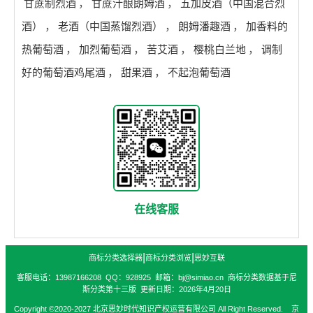
甘蔗制烈酒
，
甘蔗汁酿朗姆酒
，
五加皮酒（中国混合烈
酒）
，
老酒（中国蒸馏烈酒）
，
朗姆潘趣酒
，
加香料的
热葡萄酒
，
加烈葡萄酒
，
苦艾酒
，
樱桃白兰地
，
调制
好的葡萄酒鸡尾酒
，
甜果酒
，
不起泡葡萄酒
在线客服
|
|
商标分类选择器
商标分类浏览
思妙互联
客服电话：13987166208 QQ：928925 邮箱：bj@simiao.cn 商标分类数据基于尼
斯分类第十三版 更新日期：2026年4月20日
Copyright ©2020-2027 北京思妙时代知识产权运营有限公司 All Right Reserved. 京