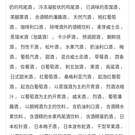
奶的鸡尾酒
，
冷冻凝胶状的鸡尾酒
，
已调味的蒸馏酒
，
黑醋栗酒
，
含酒精的潘趣酒
，
天然汽酒
，
桃红葡萄
酒
，
咖啡利口酒
，
除啤酒外的酒精饮料
，
麦芽威士忌
，
蒸馏米酒（泡盛酒）
，
卡沙萨酒
，
预调甜酒
，
朝鲜烧
酒
，
烈性干酒
，
松叶酒
，
水果汽酒
，
奶油利口酒
，
梅
酒
，
葡萄汽酒
，
甜酒
，
混合威士忌酒
，
草莓酒
，
茴香
酒
，
佐餐酒
，
白葡萄酒
，
刺五加酒
，
果酒
，
高粱酒
，
日式甜米酒
，
红葡萄酒
，
桑格利亚汽酒
，
起泡红葡萄
酒
，
起泡白葡萄酒
，
以蒸馏酒为主的开胃酒
，
烈酒浓缩
汁
，
以葡萄酒为主的开胃酒
，
威末酒
，
烈酒
，
葡萄潘
趣酒
，
以朗姆酒为主的饮料
，
含奶油利口酒
，
含酒精水
果饮料
，
含酒精的水果鸡尾酒饮料
，
含酒精蛋奶酒
，
日
本松针酒
，
日本梅子酒
，
日本波布蛇酒
，
干型苹果酒
，