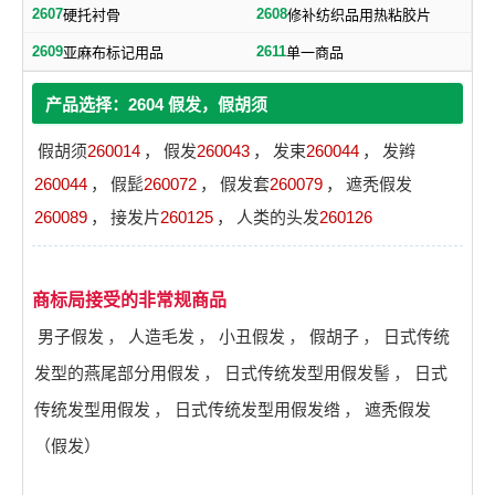
2607
2608
硬托衬骨
修补纺织品用热粘胶片
2609
2611
亚麻布标记用品
单一商品
产品选择：2604 假发，假胡须
假胡须
260014
，
假发
260043
，
发束
260044
，
发辫
260044
，
假髭
260072
，
假发套
260079
，
遮秃假发
260089
，
接发片
260125
，
人类的头发
260126
商标局接受的非常规商品
男子假发
，
人造毛发
，
小丑假发
，
假胡子
，
日式传统
发型的燕尾部分用假发
，
日式传统发型用假发髻
，
日式
传统发型用假发
，
日式传统发型用假发绺
，
遮秃假发
（假发）