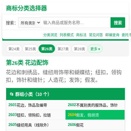
商标分类选择器
搜索：
搜索
分类浏览
列表模式
商标法
常见问答
邮编查询
委托
第24类
第25类
第26类
第27类
第28类
更多 ▾
第26类 花边配饰
花边和刺绣品，缝纫用饰带和蝴蝶结；纽扣，领钩
扣，饰针和缝针；人造花；发饰；假发。
📂 群组小类（10 个）
2601
2602
花边，饰品及编带
不属别类的服饰品，饰针
2603
2604
钮扣，领钩扣，拉链
假发，假胡须
2605
2606
缝纫用具（线除外）
假花