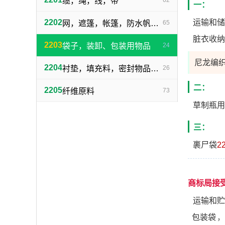
缆，绳，线，带
62
一：
2202
运输和储
网，遮篷，帐篷，防水帆布，帆
65
脏衣收纳
2203
袋子，装卸、包装用物品
24
尼龙编
2204
衬垫，填充料，密封物品（不包括橡胶、塑料制品）
26
二：
2205
纤维原料
73
草制瓶用
三：
裹尸袋
2
商标局接
运输和贮
包装袋
，