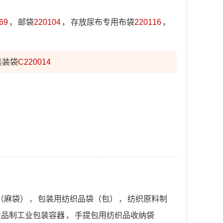
69
，
邮袋
220104
，
存放尿布专用布袋
220116
，
集装袋
C220014
（麻袋）
，
包装用纺织品袋（包）
，
纺织原料制
织品制工业包装容器
，
手提包用纺织品收纳袋