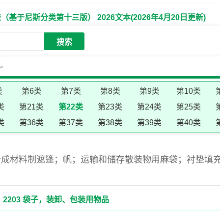
于尼斯分类第十三版） 2026文本(2026年4月20日更新)
搜索
失。
类
第6类
第7类
第8类
第9类
第10类
类
第21类
第22类
第23类
第24类
第25类
类
第36类
第37类
第38类
第39类
第40类
合成材料制遮篷；帆；运输和储存散装物用麻袋；衬垫填
2203 袋子，装卸、包装用物品