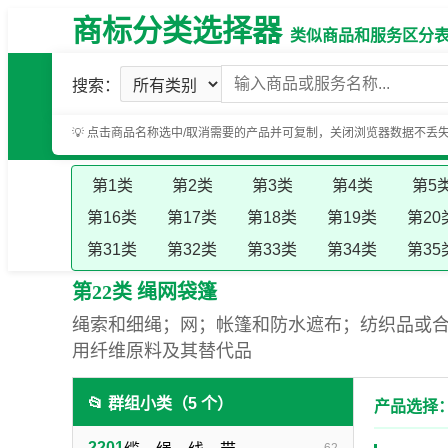
商标分类选择器
类似商品和服务区分表（基
搜索：
💡 点击商品名称选中/取消需要的产品并可复制，关闭浏览器数据不丢
第1类
第2类
第3类
第4类
第5
第16类
第17类
第18类
第19类
第20
第31类
第32类
第33类
第34类
第35
第22类 绳网袋篷
绳索和细绳；网；帐篷和防水遮布；纺织品或
用纤维原料及其替代品
📂 群组小类（5 个）
产品选择：
2201