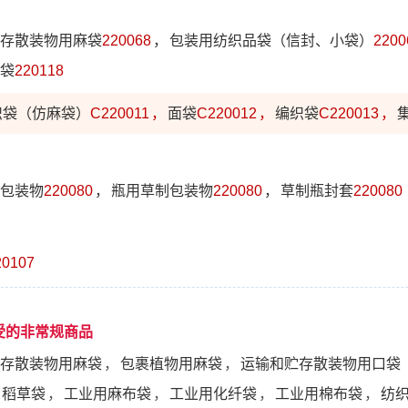
存散装物用麻袋
220068
，
包装用纺织品袋（信封、小袋）
2200
袋
220118
织袋（仿麻袋）
C220011
，
面袋
C220012
，
编织袋
C220013
，
包装物
220080
，
瓶用草制包装物
220080
，
草制瓶封套
220080
20107
受的非常规商品
存散装物用麻袋
，
包裹植物用麻袋
，
运输和贮存散装物用口袋
稻草袋
，
工业用麻布袋
，
工业用化纤袋
，
工业用棉布袋
，
纺